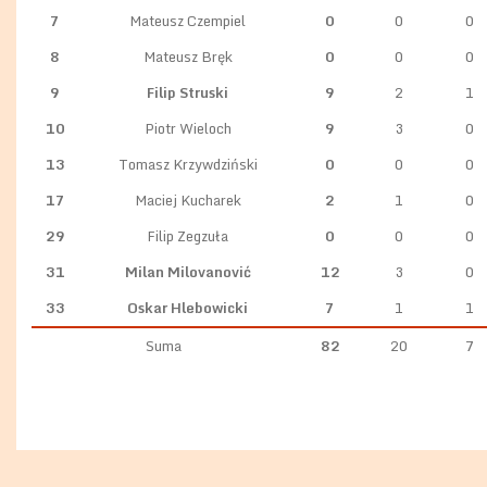
7
Mateusz Czempiel
0
0
0
8
Mateusz Bręk
0
0
0
9
Filip Struski
9
2
1
10
Piotr Wieloch
9
3
0
13
Tomasz Krzywdziński
0
0
0
17
Maciej Kucharek
2
1
0
29
Filip Zegzuła
0
0
0
31
Milan Milovanović
12
3
0
33
Oskar Hlebowicki
7
1
1
Suma
82
20
7