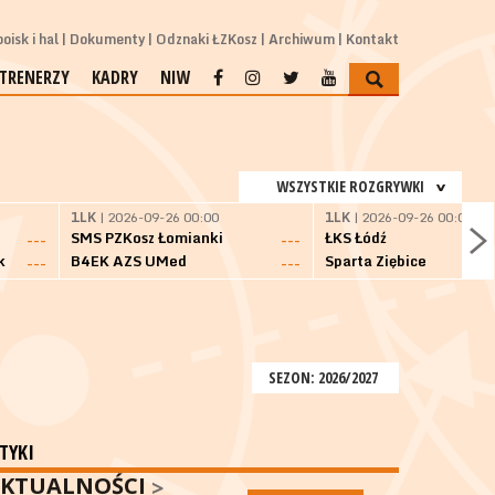
oisk i hal
Dokumenty
Odznaki ŁZKosz
Archiwum
Kontakt
TRENERZY
KADRY
NIW
WSZYSTKIE ROZGRYWKI
1LK
| 2026-09-26 00:00
1LK
| 2026-09-26 00:00
SMS PZKosz Łomianki
ŁKS Łódź
---
---
k
B4EK AZS UMed
Sparta Ziębice
---
---
SEZON: 2026/2027
TYKI
KTUALNOŚCI