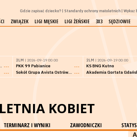
Gdzie zapisać dziecko?
Standardy ochrony małoletnich
Wykaz b
CI
ZWIĄZEK
LIGI MĘSKIE
LIGI ŻEŃSKIE
3X3
SĘDZIOWIE
2LM
| 2026-09-19 00:00
2LM
| 2026-09-19 00:00
Bielsk Podlaski
PKK 99 Pabianice
KS BNG Kutno
---
---
Sokół Grupa Avista Ostrów Maz.
Akademia Gortata Gdańs
---
---
 LETNIA KOBIET
TERMINARZ I WYNIKI
ZAWODNICZKI
STATYS
A