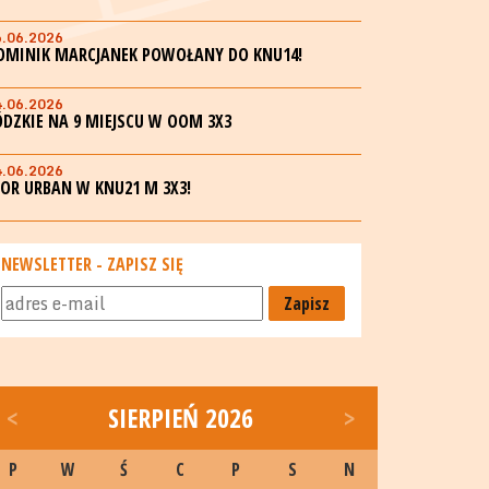
6.06.2026
OMINIK MARCJANEK POWOŁANY DO KNU14!
4.06.2026
ÓDZKIE NA 9 MIEJSCU W OOM 3X3
4.06.2026
GOR URBAN W KNU21 M 3X3!
NEWSLETTER - ZAPISZ SIĘ
Zapisz
<
SIERPIEŃ 2026
>
P
W
Ś
C
P
S
N