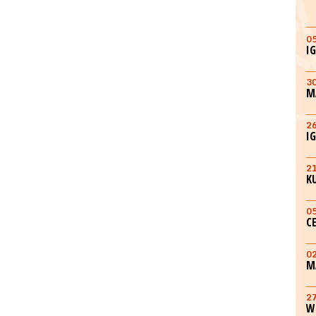
0
I
3
M
2
I
2
K
0
C
0
M
2
W