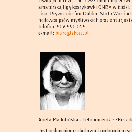
trwająca do dziś. Od 1997 roku nieprzerw
amatorską ligą koszykówki CNBA w Łodzi.
Liga. Prywatnie fan Golden State Warriors, 
hodowca psów myśliwskich oraz entuzjasta
telefon: 506 590 025
e-mail:
biuro@lzkosz.pl
.
Aneta Madalińska - Pełnomocnik ŁZKosz do
Jest pedagogiem szkolnym i pedagogiem sp