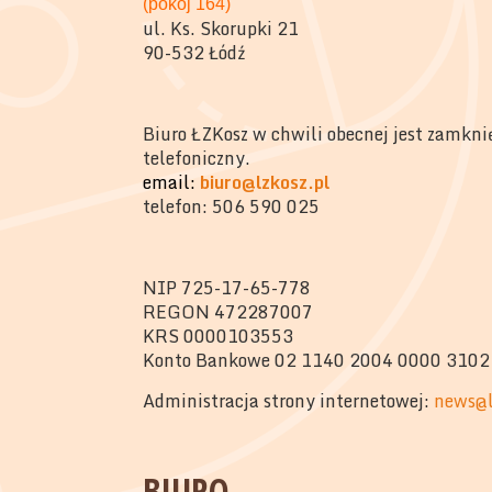
(pokój 164)
ul. Ks. Skorupki 21
90-532 Łódź
Biuro ŁZKosz w chwili obecnej jest zamkni
telefoniczny.
email:
biuro@lzkosz.pl
telefon: 506 590 025
NIP 725-17-65-778
REGON 472287007
KRS 0000103553
Konto Bankowe 02 1140 2004 0000 3102
Administracja strony internetowej:
news@l
BIURO