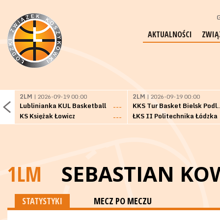
G
AKTUALNOŚCI
ZWIĄ
2LM
| 2026-09-19 00:00
2LM
| 2026-09-19 00:00
Lublinianka KUL Basketball
KKS Tur Basket 
---
KS Księżak Łowicz
ŁKS II Politechnika Łódzka
---
1LM
SEBASTIAN KO
STATYSTYKI
MECZ PO MECZU