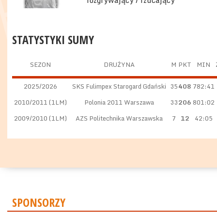
rozgrywający / rzucający
STATYSTYKI SUMY
SEZON
DRUŻYNA
M
PKT
MIN
2025/2026
SKS Fulimpex Starogard Gdański
35
408
782:41
2010/2011 (1LM)
Polonia 2011 Warszawa
33
206
801:02
2009/2010 (1LM)
AZS Politechnika Warszawska
7
12
42:05
SPONSORZY