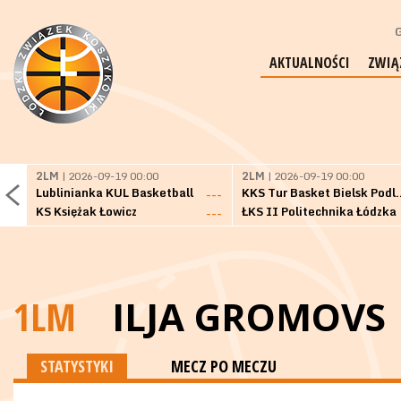
G
AKTUALNOŚCI
ZWIĄ
2LM
| 2026-09-19 00:00
2LM
| 2026-09-19 00:00
Lublinianka KUL Basketball
KKS Tur Basket 
---
KS Księżak Łowicz
ŁKS II Politechnika Łódzka
---
1LM
ILJA GROMOVS
STATYSTYKI
MECZ PO MECZU