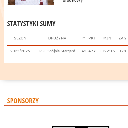
środkowy
STATYSTYKI SUMY
SEZON
DRUŻYNA
M
PKT
MIN
ZA 2
2025/2026
PGE Spójnia Stargard
42
477
1122:15
178
SPONSORZY