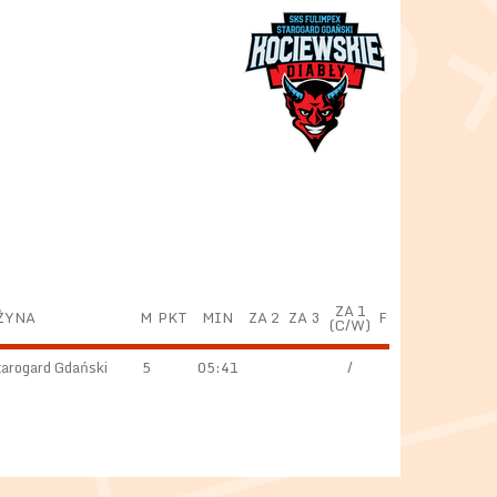
ZA 1
ŻYNA
M
PKT
MIN
ZA 2
ZA 3
F
(C/W)
arogard Gdański
5
05:41
/