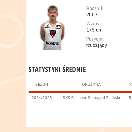
Rocznik:
2007
Wzrost:
175 cm
Pozycja:
rzucający
STATYSTYKI ŚREDNIE
SEZON
DRUŻYNA
M
2024/2025
SKS Fulimpex Starogard Gdański
5