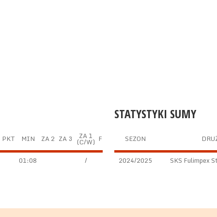
STATYSTYKI SUMY
ZA 1
PKT
MIN
ZA 2
ZA 3
F
SEZON
DRU
(C/W)
01:08
/
2024/2025
SKS Fulimpex St