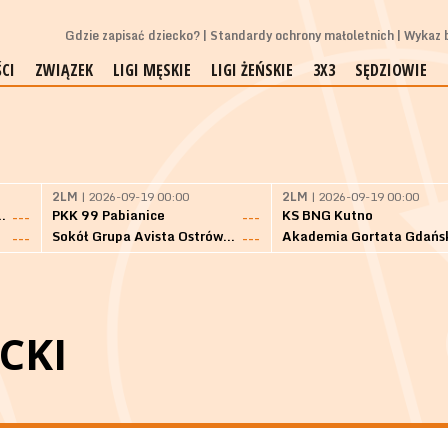
Gdzie zapisać dziecko?
Standardy ochrony małoletnich
Wykaz b
CI
ZWIĄZEK
LIGI MĘSKIE
LIGI ŻEŃSKIE
3X3
SĘDZIOWIE
2LM
| 2026-09-19 00:00
2LM
| 2026-09-19 00:00
Bielsk Podlaski
PKK 99 Pabianice
KS BNG Kutno
---
---
Sokół Grupa Avista Ostrów Maz.
Akademia Gortata Gdańs
---
---
CKI