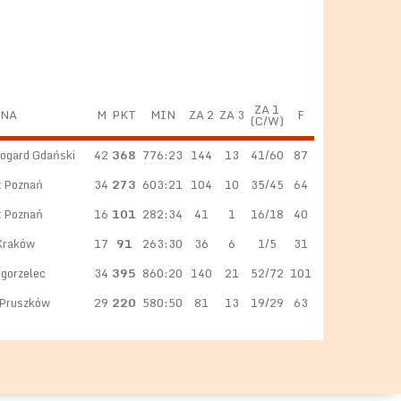
ZA 1
YNA
M
PKT
MIN
ZA 2
ZA 3
F
(C/W)
ogard Gdański
42
368
776:23
144
13
41/60
87
t Poznań
34
273
603:21
104
10
35/45
64
t Poznań
16
101
282:34
41
1
16/18
40
Kraków
17
91
263:30
36
6
1/5
31
gorzelec
34
395
860:20
140
21
52/72
101
 Pruszków
29
220
580:50
81
13
19/29
63