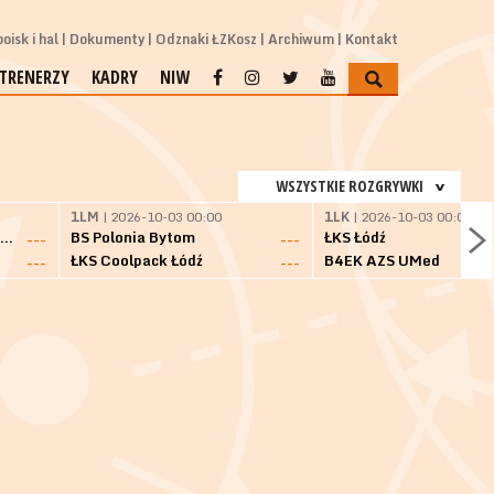
oisk i hal
Dokumenty
Odznaki ŁZKosz
Archiwum
Kontakt
TRENERZY
KADRY
NIW
WSZYSTKIE ROZGRYWKI
1LM
| 2026-10-03 00:00
1LK
| 2026-10-03 00:00
SKS Fulimpex Starogard Gdański
BS Polonia Bytom
ŁKS Łódź
---
---
ŁKS Coolpack Łódź
B4EK AZS UMed
---
---