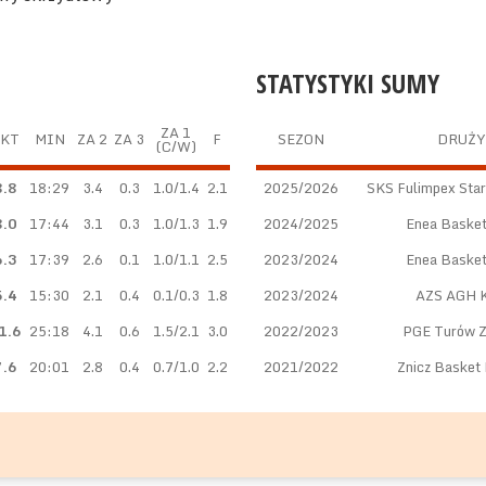
STATYSTYKI SUMY
ZA 1
KT
MIN
ZA 2
ZA 3
F
SEZON
DRUŻ
(C/W)
8.8
18:29
3.4
0.3
1.0/1.4
2.1
2025/2026
SKS Fulimpex Star
8.0
17:44
3.1
0.3
1.0/1.3
1.9
2024/2025
Enea Baske
6.3
17:39
2.6
0.1
1.0/1.1
2.5
2023/2024
Enea Baske
5.4
15:30
2.1
0.4
0.1/0.3
1.8
2023/2024
AZS AGH 
1.6
25:18
4.1
0.6
1.5/2.1
3.0
2022/2023
PGE Turów Z
7.6
20:01
2.8
0.4
0.7/1.0
2.2
2021/2022
Znicz Basket