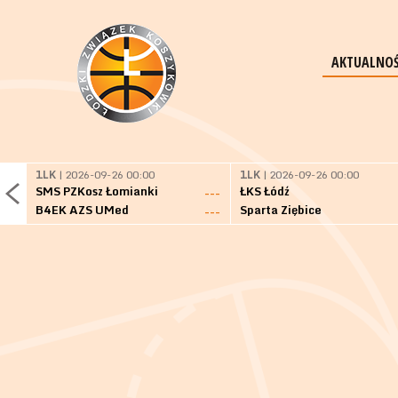
AKTUALNOŚ
1LK
| 2026-09-26 00:00
1LK
| 2026-09-26 00:00
SMS PZKosz Łomianki
ŁKS Łódź
---
B4EK AZS UMed
Sparta Ziębice
---