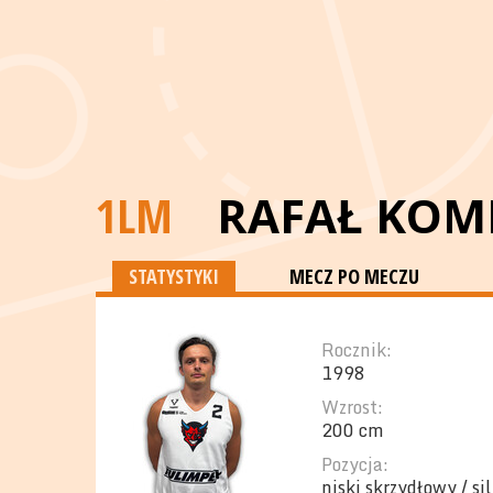
1LM
RAFAŁ KO
STATYSTYKI
MECZ PO MECZU
Rocznik:
1998
Wzrost:
200 cm
Pozycja:
niski skrzydłowy / s