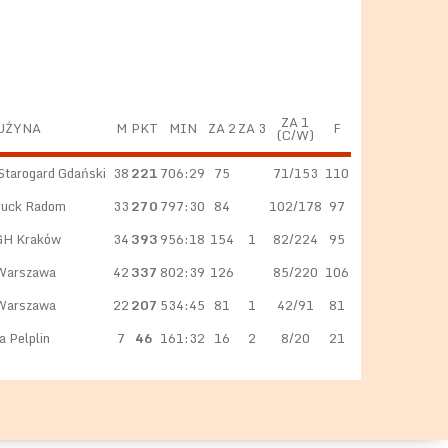
ZA 1
UŻYNA
M
PKT
MIN
ZA 2
ZA 3
F
(C/W)
Starogard Gdański
38
221
706:29
75
71/153
110
ruck Radom
33
270
797:30
84
102/178
97
GH Kraków
34
393
956:18
154
1
82/224
95
 Warszawa
42
337
802:39
126
85/220
106
 Warszawa
22
207
534:45
81
1
42/91
81
 Pelplin
7
46
161:32
16
2
8/20
21