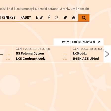
oisk i hal
Dokumenty
Odznaki ŁZKosz
Archiwum
Kontakt
TRENERZY
KADRY
NIW
WSZYSTKIE ROZGRYWKI
1LM
| 2026-10-03 00:00
1LK
| 2026-10-03 00:00
SKS Fulimpex Starogard Gdański
BS Polonia Bytom
ŁKS Łódź
---
---
ŁKS Coolpack Łódź
B4EK AZS UMed
---
---