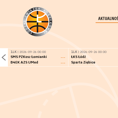
AKTUALNOŚ
1LK
| 2026-09-26 00:00
1LK
| 2026-09-26 00:00
SMS PZKosz Łomianki
ŁKS Łódź
---
B4EK AZS UMed
Sparta Ziębice
---