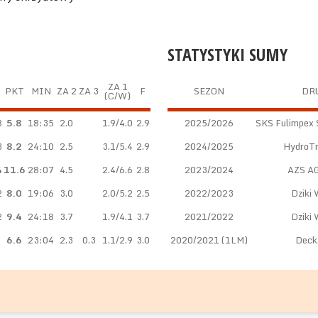
STATYSTYKI SUMY
ZA 1
PKT
MIN
ZA 2
ZA 3
F
SEZON
DR
(C/W)
8
5.8
18:35
2.0
1.9/4.0
2.9
2025/2026
SKS Fulimpex 
3
8.2
24:10
2.5
3.1/5.4
2.9
2024/2025
HydroT
4
11.6
28:07
4.5
2.4/6.6
2.8
2023/2024
AZS A
2
8.0
19:06
3.0
2.0/5.2
2.5
2022/2023
Dziki
2
9.4
24:18
3.7
1.9/4.1
3.7
2021/2022
Dziki
6.6
23:04
2.3
0.3
1.1/2.9
3.0
2020/2021 (1LM)
Decka