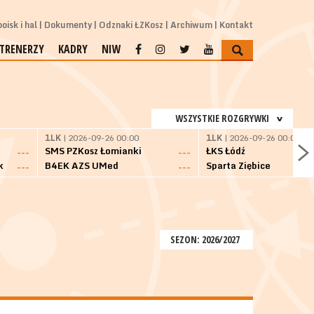
oisk i hal
Dokumenty
Odznaki ŁZKosz
Archiwum
Kontakt
TRENERZY
KADRY
NIW
WSZYSTKIE ROZGRYWKI
1LK
| 2026-09-26 00:00
1LK
| 2026-09-26 00:00
SMS PZKosz Łomianki
ŁKS Łódź
---
---
k
B4EK AZS UMed
Sparta Ziębice
---
---
SEZON: 2026/2027