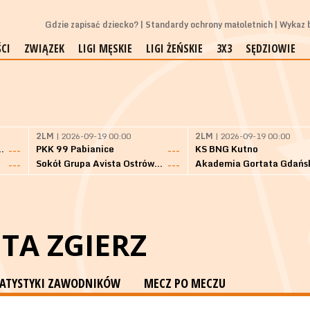
Gdzie zapisać dziecko?
Standardy ochrony małoletnich
Wykaz b
CI
ZWIĄZEK
LIGI MĘSKIE
LIGI ŻEŃSKIE
3X3
SĘDZIOWIE
2LM
| 2026-09-19 00:00
2LM
| 2026-09-19 00:00
Bielsk Podlaski
PKK 99 Pabianice
KS BNG Kutno
---
---
Sokół Grupa Avista Ostrów Maz.
Akademia Gortata Gdańs
---
---
TA ZGIERZ
TATYSTYKI ZAWODNIKÓW
MECZ PO MECZU