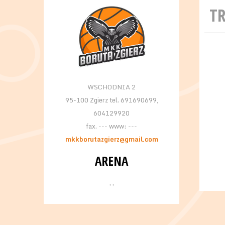
T
WSCHODNIA 2
95-100 Zgierz tel. 691690699,
604129920
fax. --- www: ---
mkkborutazgierz@gmail.com
ARENA
, ,