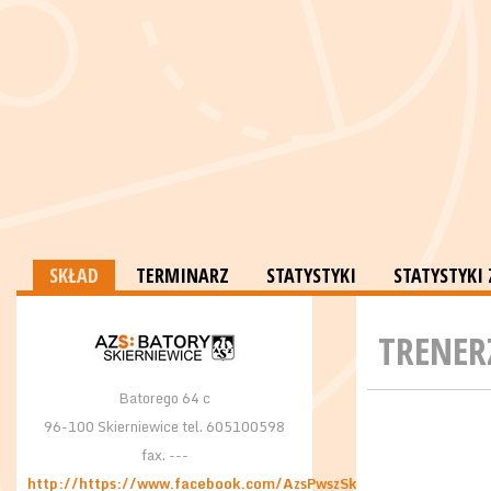
SKŁAD
TERMINARZ
STATYSTYKI
STATYSTYK
TRENER
Batorego 64 c
96-100 Skierniewice tel. 605100598
fax. ---
http://https://www.facebook.com/AzsPwszSkierniewice/