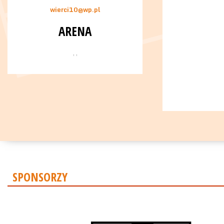
wierci10@wp.pl
ARENA
, ,
SPONSORZY