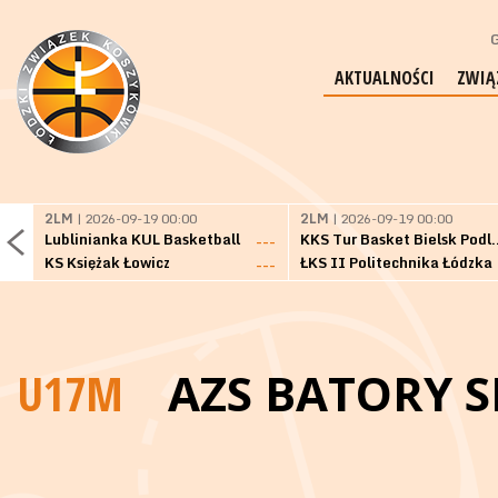
G
AKTUALNOŚCI
ZWIĄ
2LM
| 2026-09-19 00:00
2LM
| 2026-09-19 00:00
Lublinianka KUL Basketball
KKS Tur Basket 
---
KS Księżak Łowicz
ŁKS II Politechnika Łódzka
---
U17M
AZS BATORY S