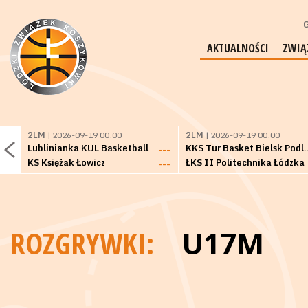
G
AKTUALNOŚCI
ZWIĄ
2LM
| 2026-09-19 00:00
2LM
| 2026-09-19 00:00
Lublinianka KUL Basketball
KKS Tur Basket 
---
KS Księżak Łowicz
ŁKS II Politechnika Łódzka
---
ROZGRYWKI:
U17M