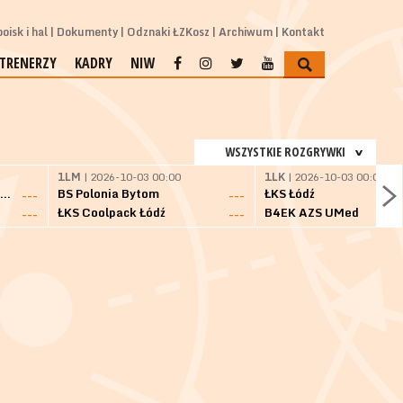
oisk i hal
Dokumenty
Odznaki ŁZKosz
Archiwum
Kontakt
TRENERZY
KADRY
NIW
WSZYSTKIE ROZGRYWKI
1LM
| 2026-10-03 00:00
1LK
| 2026-10-03 00:00
SKS Fulimpex Starogard Gdański
BS Polonia Bytom
ŁKS Łódź
---
---
ŁKS Coolpack Łódź
B4EK AZS UMed
---
---