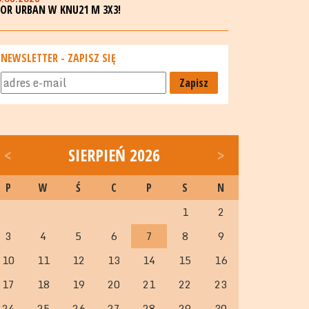
GOR URBAN W KNU21 M 3X3!
NEWSLETTER - ZAPISZ SIĘ
Zapisz
<
SIERPIEŃ 2026
>
P
W
Ś
C
P
S
N
1
2
3
4
5
6
7
8
9
10
11
12
13
14
15
16
17
18
19
20
21
22
23
24
25
26
27
28
29
30