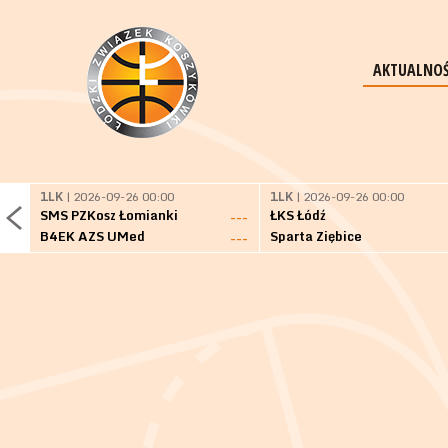
AKTUALNOŚ
1LK
| 2026-09-26 00:00
1LK
| 2026-09-26 00:00
SMS PZKosz Łomianki
ŁKS Łódź
---
B4EK AZS UMed
Sparta Ziębice
---