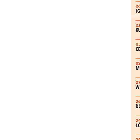
2
I
2
K
0
C
0
M
2
W
2
D
2
Ł
2