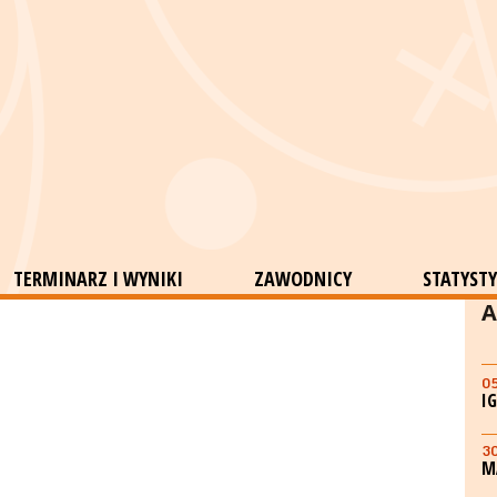
TERMINARZ I WYNIKI
ZAWODNICY
STATYSTY
A
0
I
3
M