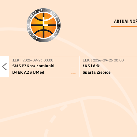
AKTUALNOŚ
1LK
| 2026-09-26 00:00
1LK
| 2026-09-26 00:00
SMS PZKosz Łomianki
ŁKS Łódź
---
B4EK AZS UMed
Sparta Ziębice
---