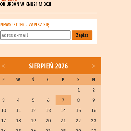
GOR URBAN W KNU21 M 3X3!
NEWSLETTER - ZAPISZ SIĘ
Zapisz
<
SIERPIEŃ 2026
>
P
W
Ś
C
P
S
N
1
2
3
4
5
6
7
8
9
10
11
12
13
14
15
16
17
18
19
20
21
22
23
24
25
26
27
28
29
30