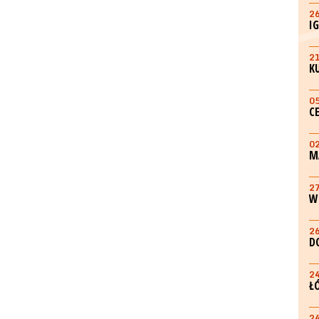
2
I
2
K
0
C
0
M
2
W
2
D
2
Ł
2