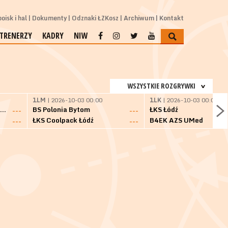
oisk i hal
Dokumenty
Odznaki ŁZKosz
Archiwum
Kontakt
TRENERZY
KADRY
NIW
WSZYSTKIE ROZGRYWKI
1LM
| 2026-10-03 00:00
1LK
| 2026-10-03 00:00
SKS Fulimpex Starogard Gdański
BS Polonia Bytom
ŁKS Łódź
---
---
ŁKS Coolpack Łódź
B4EK AZS UMed
---
---