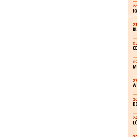
2
I
2
K
0
C
0
M
2
W
2
D
2
Ł
2