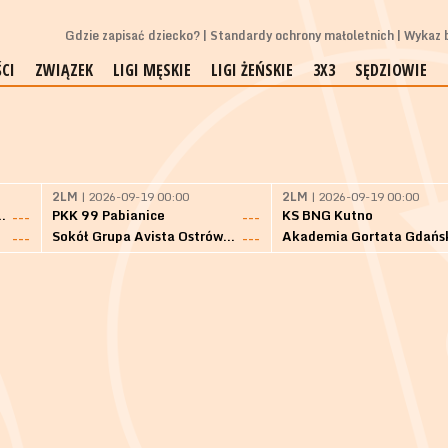
Gdzie zapisać dziecko?
Standardy ochrony małoletnich
Wykaz b
CI
ZWIĄZEK
LIGI MĘSKIE
LIGI ŻEŃSKIE
3X3
SĘDZIOWIE
2LM
| 2026-09-19 00:00
2LM
| 2026-09-19 00:00
Bielsk Podlaski
PKK 99 Pabianice
KS BNG Kutno
---
---
Sokół Grupa Avista Ostrów Maz.
Akademia Gortata Gdańs
---
---