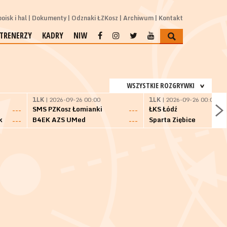
oisk i hal
Dokumenty
Odznaki ŁZKosz
Archiwum
Kontakt
TRENERZY
KADRY
NIW
WSZYSTKIE ROZGRYWKI
1LK
| 2026-09-26 00:00
1LK
| 2026-09-26 00:00
SMS PZKosz Łomianki
ŁKS Łódź
---
---
k
B4EK AZS UMed
Sparta Ziębice
---
---