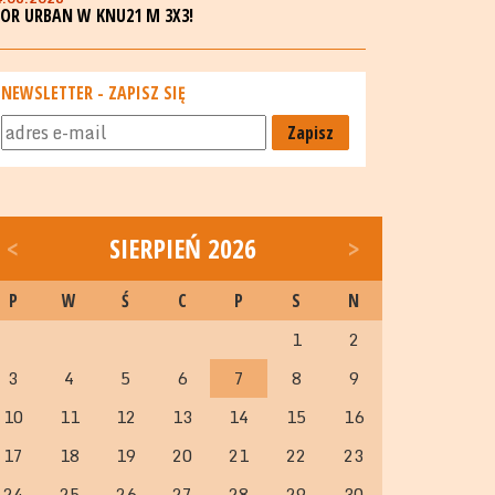
GOR URBAN W KNU21 M 3X3!
NEWSLETTER - ZAPISZ SIĘ
Zapisz
<
SIERPIEŃ 2026
>
P
W
Ś
C
P
S
N
1
2
3
4
5
6
7
8
9
10
11
12
13
14
15
16
17
18
19
20
21
22
23
24
25
26
27
28
29
30