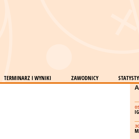
TERMINARZ I WYNIKI
ZAWODNICY
STATYSTY
A
0
I
3
M