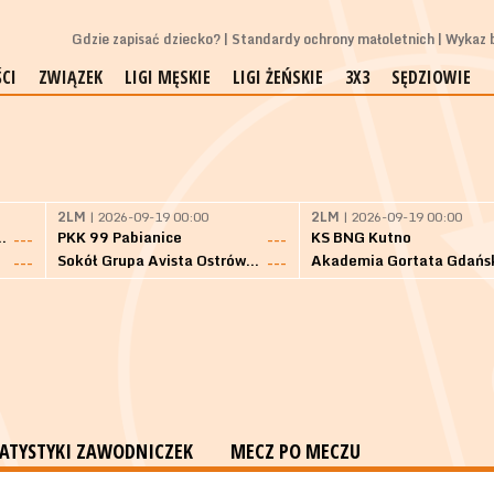
Gdzie zapisać dziecko?
Standardy ochrony małoletnich
Wykaz b
CI
ZWIĄZEK
LIGI MĘSKIE
LIGI ŻEŃSKIE
3X3
SĘDZIOWIE
2LM
| 2026-09-19 00:00
2LM
| 2026-09-19 00:00
Bielsk Podlaski
PKK 99 Pabianice
KS BNG Kutno
---
---
Sokół Grupa Avista Ostrów Maz.
Akademia Gortata Gdańs
---
---
TATYSTYKI ZAWODNICZEK
MECZ PO MECZU