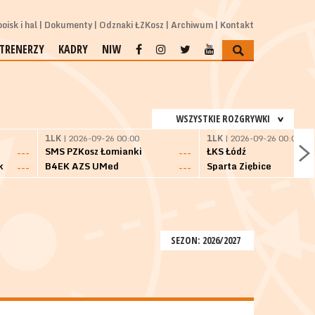
oisk i hal
Dokumenty
Odznaki ŁZKosz
Archiwum
Kontakt
TRENERZY
KADRY
NIW
WSZYSTKIE ROZGRYWKI
1LK
| 2026-09-26 00:00
1LK
| 2026-09-26 00:00
SMS PZKosz Łomianki
ŁKS Łódź
---
---
k
B4EK AZS UMed
Sparta Ziębice
---
---
SEZON: 2026/2027