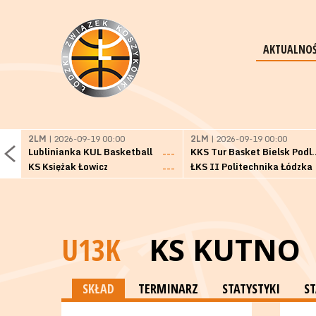
AKTUALNOŚ
2LM
| 2026-09-19 00:00
2LM
| 2026-09-19 00:00
Lublinianka KUL Basketball
KKS Tur Basket 
---
KS Księżak Łowicz
ŁKS II Politechnika Łódzka
---
U13K
KS KUTNO
SKŁAD
TERMINARZ
STATYSTYKI
S