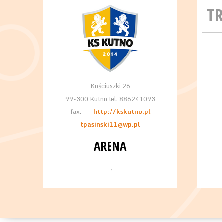
T
Kościuszki 26
99-300 Kutno tel. 886241093
fax. ---
http://kskutno.pl
tpasinski11@wp.pl
ARENA
, ,