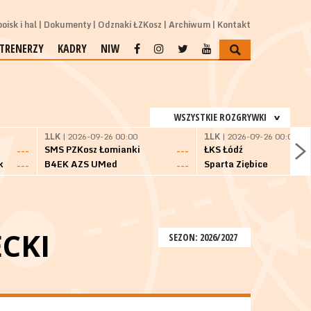
oisk i hal
Dokumenty
Odznaki ŁZKosz
Archiwum
Kontakt
TRENERZY
KADRY
NIW
WSZYSTKIE ROZGRYWKI
1LK
| 2026-09-26 00:00
1LK
| 2026-09-26 00:00
SMS PZKosz Łomianki
ŁKS Łódź
---
---
k
B4EK AZS UMed
Sparta Ziębice
---
---
CKI
SEZON: 2026/2027