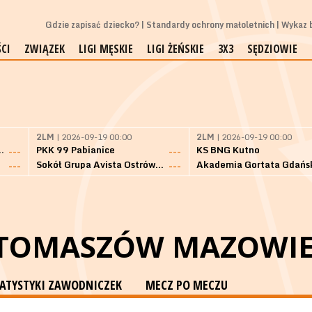
Gdzie zapisać dziecko?
Standardy ochrony małoletnich
Wykaz b
CI
ZWIĄZEK
LIGI MĘSKIE
LIGI ŻEŃSKIE
3X3
SĘDZIOWIE
2LM
| 2026-09-19 00:00
2LM
| 2026-09-19 00:00
Bielsk Podlaski
PKK 99 Pabianice
KS BNG Kutno
---
---
Sokół Grupa Avista Ostrów Maz.
Akademia Gortata Gdańs
---
---
 TOMASZÓW MAZOWIE
TATYSTYKI ZAWODNICZEK
MECZ PO MECZU