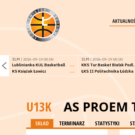
AKTUALNOŚ
2LM
| 2026-09-19 00:00
2LM
| 2026-09-19 00:00
Lublinianka KUL Basketball
KKS Tur Basket 
---
KS Księżak Łowicz
ŁKS II Politechnika Łódzka
---
U13K
AS PROEM
SKŁAD
TERMINARZ
STATYSTYKI
S