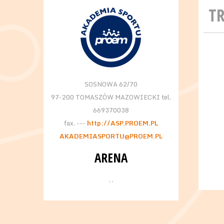
T
SOSNOWA 62/70
97-200 TOMASZÓW MAZOWIECKI tel.
669370038
fax. ---
http://ASP.PROEM.PL
AKADEMIASPORTU@PROEM.PL
ARENA
, ,