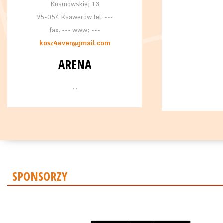
Kosmowskiej 13
95-054 Ksawerów tel. ---
fax. --- www: ---
kosz4ever@gmail.com
ARENA
, ,
SPONSORZY