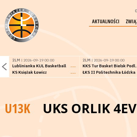
G
AKTUALNOŚCI
ZWIĄ
2LM
| 2026-09-19 00:00
2LM
| 2026-09-19 00:00
Lublinianka KUL Basketball
KKS Tur Basket 
---
KS Księżak Łowicz
ŁKS II Politechnika Łódzka
---
U13K
UKS ORLIK 4E