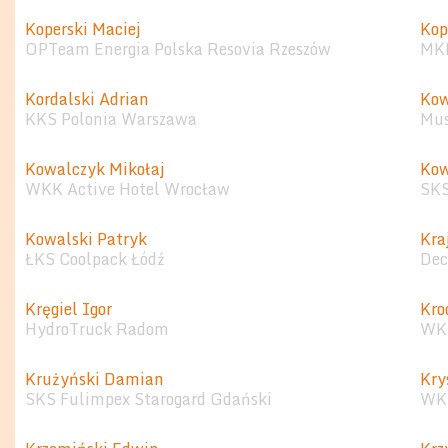
Koperski Maciej
Kop
OPTeam Energia Polska Resovia Rzeszów
MKK
Kordalski Adrian
Kow
KKS Polonia Warszawa
Mus
Kowalczyk Mikołaj
Kow
WKK Active Hotel Wrocław
SKS
Kowalski Patryk
Kra
ŁKS Coolpack Łódź
Dec
Kręgiel Igor
Kro
HydroTruck Radom
WKK
Krużyński Damian
Kry
SKS Fulimpex Starogard Gdański
WKS