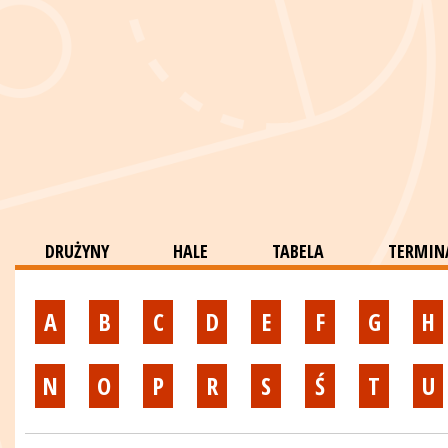
DRUŻYNY
HALE
TABELA
TERMINA
A
B
C
D
E
F
G
H
N
O
P
R
S
Ś
T
U