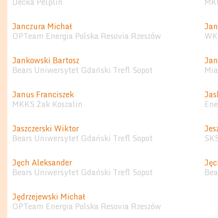
Decka Pelplin
MKK
Janczura Michał
Jan
OPTeam Energia Polska Resovia Rzeszów
WKS
Jankowski Bartosz
Jan
Bears Uniwersytet Gdański Trefl Sopot
Mia
Janus Franciszek
Jas
MKKS Żak Koszalin
Ene
Jaszczerski Wiktor
Jes
Bears Uniwersytet Gdański Trefl Sopot
SKS
Jęch Aleksander
Jęc
Bears Uniwersytet Gdański Trefl Sopot
Bea
Jędrzejewski Michał
OPTeam Energia Polska Resovia Rzeszów