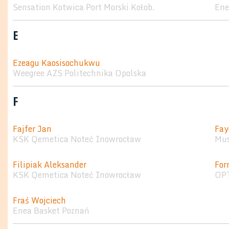
Sensation Kotwica Port Morski Kołob.
Ene
E
Ezeagu Kaosisochukwu
Weegree AZS Politechnika Opolska
F
Fajfer Jan
Fay
KSK Qemetica Noteć Inowrocław
Mus
Filipiak Aleksander
For
KSK Qemetica Noteć Inowrocław
OPT
Fraś Wojciech
Enea Basket Poznań