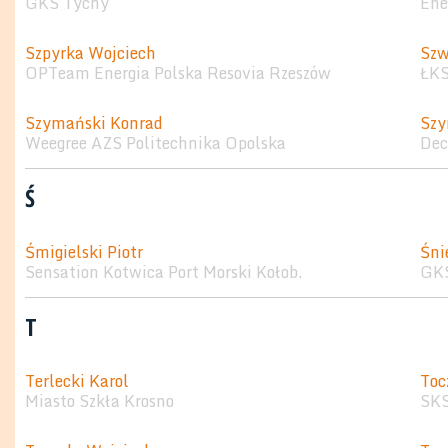
GKS Tychy
Ene
Szpyrka Wojciech
Szw
OPTeam Energia Polska Resovia Rzeszów
ŁKS
Szymański Konrad
Szy
Weegree AZS Politechnika Opolska
Dec
Ś
Śmigielski Piotr
Śni
Sensation Kotwica Port Morski Kołob.
GK
T
Terlecki Karol
Toc
Miasto Szkła Krosno
SKS