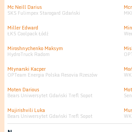
Mc Neill Darius
Mc
SKS Fulimpex Starogard Gdański
MKK
Miller Edward
Min
ŁKS Coolpack Łódź
Wee
Miroshnychenko Maksym
Mis
HydroTruck Radom
OPT
Młynarski Kacper
Moń
OPTeam Energia Polska Resovia Rzeszów
WKS
Moten Darious
Mot
Bears Uniwersytet Gdański Trefl Sopot
Sen
Mujirishvili Luka
Mus
Bears Uniwersytet Gdański Trefl Sopot
WKS