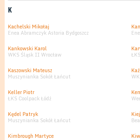
K
Kachelski Mikołaj
Kam
Enea Abramczyk Astoria Bydgoszcz
Ene
Kankowski Karol
Kar
WKS Śląsk II Wrocław
ŁKS
Kaszowski Mateusz
Kaź
Muszynianka Sokół Łańcut
WKS
Keller Piotr
Kem
ŁKS Coolpack Łódź
Wee
Kędel Patryk
Kie
Muszynianka Sokół Łańcut
Bea
Kimbrough Martyce
Kiw