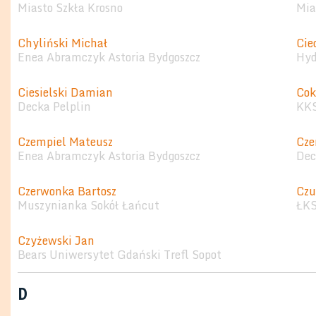
Miasto Szkła Krosno
Mia
Chyliński Michał
Cie
Enea Abramczyk Astoria Bydgoszcz
Hyd
Ciesielski Damian
Cok
Decka Pelplin
KKS
Czempiel Mateusz
Cze
Enea Abramczyk Astoria Bydgoszcz
Dec
Czerwonka Bartosz
Czu
Muszynianka Sokół Łańcut
ŁKS
Czyżewski Jan
Bears Uniwersytet Gdański Trefl Sopot
D