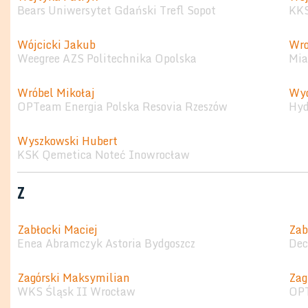
Bears Uniwersytet Gdański Trefl Sopot
KKS
Wójcicki Jakub
Wro
Weegree AZS Politechnika Opolska
Mia
Wróbel Mikołaj
Wyd
OPTeam Energia Polska Resovia Rzeszów
Hyd
Wyszkowski Hubert
KSK Qemetica Noteć Inowrocław
Z
Zabłocki Maciej
Zab
Enea Abramczyk Astoria Bydgoszcz
Dec
Zagórski Maksymilian
Zag
WKS Śląsk II Wrocław
OPT