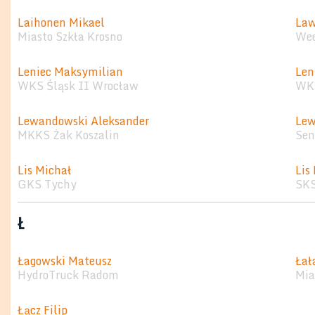
Laihonen Mikael
Law
Miasto Szkła Krosno
Wee
Leniec Maksymilian
Len
WKS Śląsk II Wrocław
WKS
Lewandowski Aleksander
Lew
MKKS Żak Koszalin
Sen
Lis Michał
Lis 
GKS Tychy
SKS
Ł
Łagowski Mateusz
Łał
HydroTruck Radom
Mia
Łącz Filip