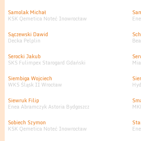
Samolak Michał
Sam
KSK Qemetica Noteć Inowrocław
Ene
Sączewski Dawid
Sch
Decka Pelplin
Bea
Serocki Jakub
Ser
SKS Fulimpex Starogard Gdański
Mia
Siembiga Wojciech
Sie
WKS Śląsk II Wrocław
Hyd
Siewruk Filip
Sma
Enea Abramczyk Astoria Bydgoszcz
MKK
Sobiech Szymon
Sta
KSK Qemetica Noteć Inowrocław
Ene