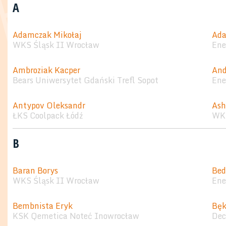
A
Adamczak Mikołaj
Ada
WKS Śląsk II Wrocław
Ene
Ambroziak Kacper
And
Bears Uniwersytet Gdański Trefl Sopot
Ene
Antypov Oleksandr
Ash
ŁKS Coolpack Łódź
WKK
B
Baran Borys
Bed
WKS Śląsk II Wrocław
Ene
Bembnista Eryk
Bęk
KSK Qemetica Noteć Inowrocław
Dec