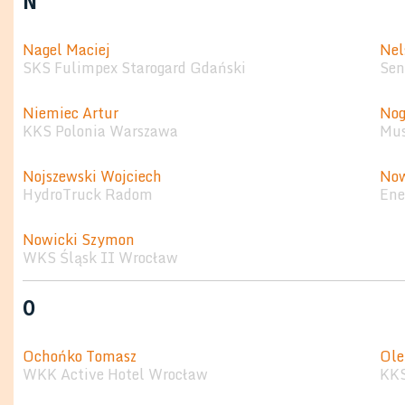
N
Nagel Maciej
Nel
SKS Fulimpex Starogard Gdański
Sen
Niemiec Artur
Nog
KKS Polonia Warszawa
Mus
Nojszewski Wojciech
Now
HydroTruck Radom
Ene
Nowicki Szymon
WKS Śląsk II Wrocław
O
Ochońko Tomasz
Ole
WKK Active Hotel Wrocław
KKS