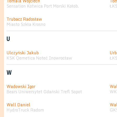
Tomala Wojciech
Tom
Sensation Kotwica Port Morski Kołob.
ŁKS
Trubacz Radosław
Miasto Szkła Krosno
U
Ulczyński Jakub
Urb
KSK Qemetica Noteć Inowrocław
ŁKS
W
Wadowski Igor
Wal
Bears Uniwersytet Gdański Trefl Sopot
WKK
Wall Daniel
Wal
HydroTruck Radom
GK