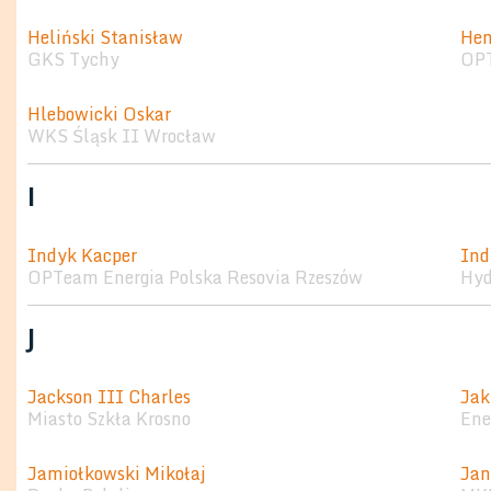
Heliński Stanisław
Hen
GKS Tychy
OPT
Hlebowicki Oskar
WKS Śląsk II Wrocław
I
Indyk Kacper
Ind
OPTeam Energia Polska Resovia Rzeszów
Hyd
J
Jackson III Charles
Jak
Miasto Szkła Krosno
Ene
Jamiołkowski Mikołaj
Jan