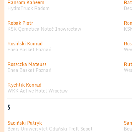
Ransom Kaheem
Rat
HydroTruck Radom
Dec
Robak Piotr
Rom
KSK Qemetica Noteć Inowrocław
KSK
Rosiński Konrad
Ros
Enea Basket Poznań
Wee
Roszczka Mateusz
Rut
Enea Basket Poznań
Wee
Rychlik Konrad
WKK Active Hotel Wrocław
S
Saciński Patryk
Sam
Bears Uniwersytet Gdański Trefl Sopot
Bea