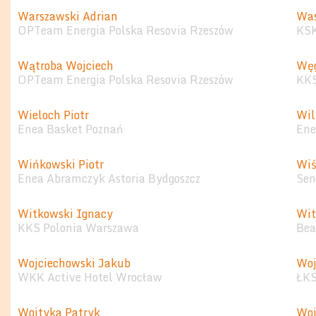
Warszawski Adrian
Was
OPTeam Energia Polska Resovia Rzeszów
KSK
Wątroba Wojciech
Węg
OPTeam Energia Polska Resovia Rzeszów
KKS
Wieloch Piotr
Wil
Enea Basket Poznań
Ene
Wińkowski Piotr
Wiś
Enea Abramczyk Astoria Bydgoszcz
Sen
Witkowski Ignacy
Wit
KKS Polonia Warszawa
Bea
Wojciechowski Jakub
Woj
WKK Active Hotel Wrocław
ŁKS
Wojtyka Patryk
Woj