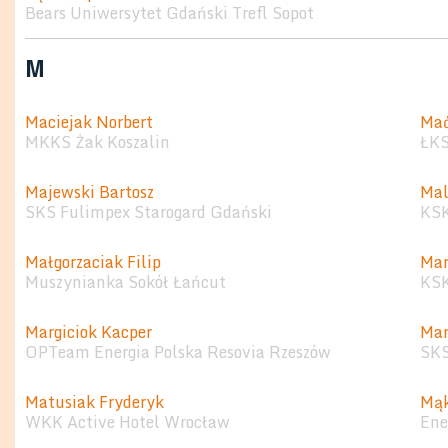
Bears Uniwersytet Gdański Trefl Sopot
M
Maciejak Norbert
Mać
MKKS Żak Koszalin
ŁKS
Majewski Bartosz
Mal
SKS Fulimpex Starogard Gdański
KSK
Małgorzaciak Filip
Mar
Muszynianka Sokół Łańcut
KSK
Margiciok Kacper
Mar
OPTeam Energia Polska Resovia Rzeszów
SKS
Matusiak Fryderyk
Mąk
WKK Active Hotel Wrocław
Ene