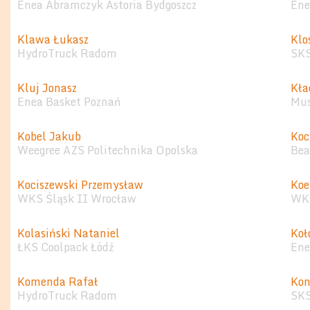
Enea Abramczyk Astoria Bydgoszcz
Ene
Klawa Łukasz
Klo
HydroTruck Radom
SKS
Kluj Jonasz
Kła
Enea Basket Poznań
Mus
Kobel Jakub
Koc
Weegree AZS Politechnika Opolska
Bea
Kociszewski Przemysław
Koe
WKS Śląsk II Wrocław
WKK
Kolasiński Nataniel
Koł
ŁKS Coolpack Łódź
Ene
Komenda Rafał
Kon
HydroTruck Radom
SKS