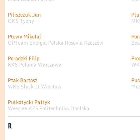
Piliszczuk Jan
Plu
GKS Tychy
MKK
Płowy Mikołaj
Pon
OPTeam Energia Polska Resovia Rzeszów
Bea
Poradzki Filip
Pro
KKS Polonia Warszawa
WKK
Ptak Bartosz
Puc
WKS Śląsk II Wrocław
Mus
Pułkotycki Patryk
Weegree AZS Politechnika Opolska
R