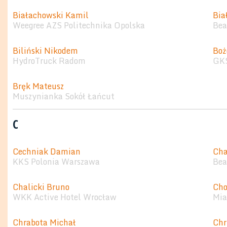
Białachowski Kamil
Bia
Weegree AZS Politechnika Opolska
Bea
Biliński Nikodem
Boż
HydroTruck Radom
GK
Bręk Mateusz
Muszynianka Sokół Łańcut
C
Cechniak Damian
Cha
KKS Polonia Warszawa
Bea
Chalicki Bruno
Cho
WKK Active Hotel Wrocław
Mia
Chrabota Michał
Chr