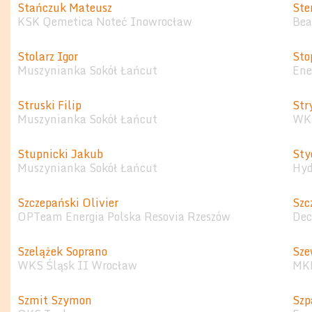
Stańczuk Mateusz
Ste
KSK Qemetica Noteć Inowrocław
Bea
Stolarz Igor
Sto
Muszynianka Sokół Łańcut
Ene
Struski Filip
Str
Muszynianka Sokół Łańcut
WKS
Stupnicki Jakub
Sty
Muszynianka Sokół Łańcut
Hyd
Szczepański Olivier
Szc
OPTeam Energia Polska Resovia Rzeszów
Dec
Szelążek Soprano
Sze
WKS Śląsk II Wrocław
MKK
Szmit Szymon
Szp