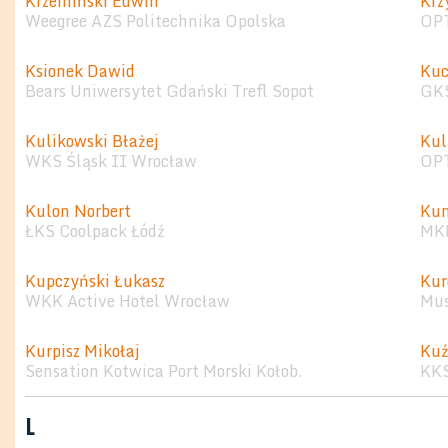
Krzemiński Edwin
Krz
Weegree AZS Politechnika Opolska
OPT
Ksionek Dawid
Kuc
Bears Uniwersytet Gdański Trefl Sopot
GK
Kulikowski Błażej
Kul
WKS Śląsk II Wrocław
OPT
Kulon Norbert
Kun
ŁKS Coolpack Łódź
MKK
Kupczyński Łukasz
Kur
WKK Active Hotel Wrocław
Mus
Kurpisz Mikołaj
Kuź
Sensation Kotwica Port Morski Kołob.
KKS
L