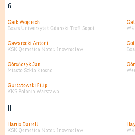
G
Gaik Wojciech
Gal
Bears Uniwersytet Gdański Trefl Sopot
WKK
Gawarecki Antoni
Goł
KSK Qemetica Noteć Inowrocław
Bea
Góreńczyk Jan
Gór
Miasto Szkła Krosno
Wee
Gurtatowski Filip
KKS Polonia Warszawa
H
Harris Darrell
Hay
KSK Qemetica Noteć Inowrocław
WKS