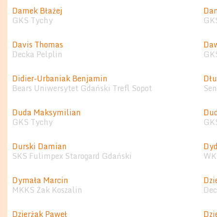
Damek Błażej
Dan
GKS Tychy
GK
Davis Thomas
Daw
Decka Pelplin
GK
Didier-Urbaniak Benjamin
Dłu
Bears Uniwersytet Gdański Trefl Sopot
Sen
Duda Maksymilian
Dud
GKS Tychy
GK
Durski Damian
Dyd
SKS Fulimpex Starogard Gdański
WKS
Dymała Marcin
Dzi
MKKS Żak Koszalin
Dec
Dzierżak Paweł
Dzi