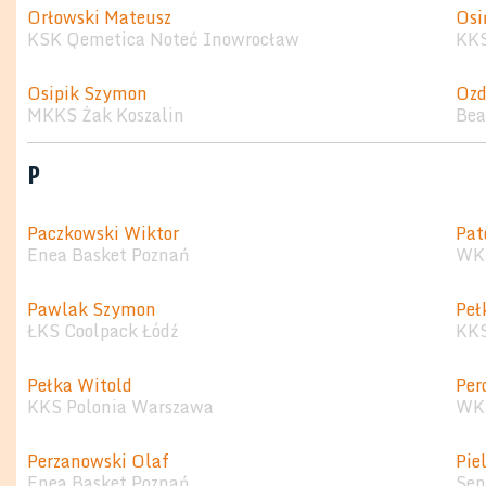
Orłowski Mateusz
Osi
KSK Qemetica Noteć Inowrocław
KKS
Osipik Szymon
Ozd
MKKS Żak Koszalin
Bea
P
Paczkowski Wiktor
Pat
Enea Basket Poznań
WKK
Pawlak Szymon
Peł
ŁKS Coolpack Łódź
KKS
Pełka Witold
Per
KKS Polonia Warszawa
WKK
Perzanowski Olaf
Pie
Enea Basket Poznań
Sen