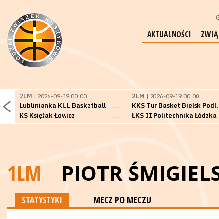
G
AKTUALNOŚCI
ZWIĄ
2LM
| 2026-09-19 00:00
2LM
| 2026-09-19 00:00
Lublinianka KUL Basketball
KKS Tur Basket 
---
KS Księżak Łowicz
ŁKS II Politechnika Łódzka
---
1LM
PIOTR ŚMIGIEL
STATYSTYKI
MECZ PO MECZU