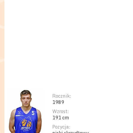
Rocznik:
1989
Wzrost:
191 cm
Pozycja: