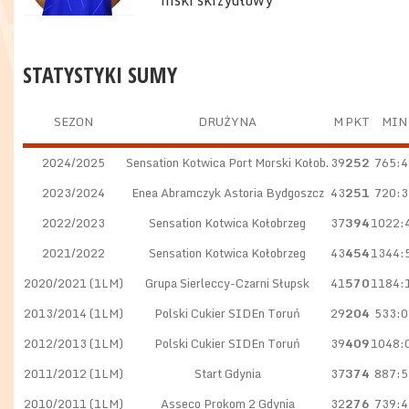
niski skrzydłowy
STATYSTYKI SUMY
SEZON
DRUŻYNA
M
PKT
MIN
2024/2025
Sensation Kotwica Port Morski Kołob.
39
252
765:4
2023/2024
Enea Abramczyk Astoria Bydgoszcz
43
251
720:3
2022/2023
Sensation Kotwica Kołobrzeg
37
394
1022:
2021/2022
Sensation Kotwica Kołobrzeg
43
454
1344:
2020/2021 (1LM)
Grupa Sierleccy-Czarni Słupsk
41
570
1184:
2013/2014 (1LM)
Polski Cukier SIDEn Toruń
29
204
533:0
2012/2013 (1LM)
Polski Cukier SIDEn Toruń
39
409
1048:
2011/2012 (1LM)
Start Gdynia
37
374
887:5
2010/2011 (1LM)
Asseco Prokom 2 Gdynia
32
276
739:4