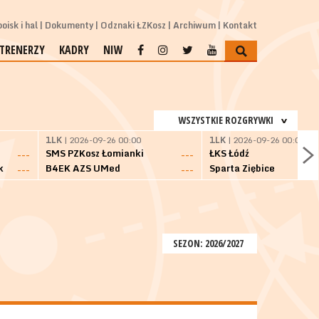
oisk i hal
Dokumenty
Odznaki ŁZKosz
Archiwum
Kontakt
TRENERZY
KADRY
NIW
WSZYSTKIE ROZGRYWKI
1LK
| 2026-09-26 00:00
1LK
| 2026-09-26 00:00
SMS PZKosz Łomianki
ŁKS Łódź
---
---
k
B4EK AZS UMed
Sparta Ziębice
---
---
SEZON: 2026/2027