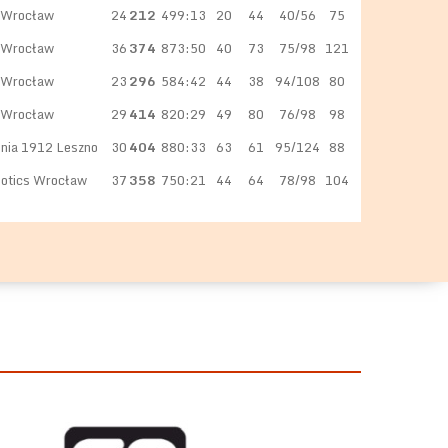
Wrocław
24
212
499:13
20
44
40/56
75
Wrocław
36
374
873:50
40
73
75/98
121
Wrocław
23
296
584:42
44
38
94/108
80
Wrocław
29
414
820:29
49
80
76/98
98
nia 1912 Leszno
30
404
880:33
63
61
95/124
88
otics Wrocław
37
358
750:21
44
64
78/98
104