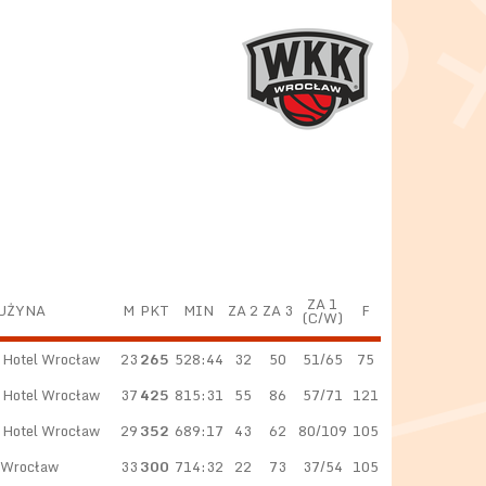
ZA 1
UŻYNA
M
PKT
MIN
ZA 2
ZA 3
F
(C/W)
 Hotel Wrocław
23
265
528:44
32
50
51/65
75
 Hotel Wrocław
37
425
815:31
55
86
57/71
121
 Hotel Wrocław
29
352
689:17
43
62
80/109
105
Wrocław
33
300
714:32
22
73
37/54
105