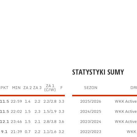
STATYSTYKI SUMY
ZA 1
PKT
MIN
ZA 2
ZA 3
F
SEZON
DR
(C/W)
11.5
22:59
1.4
2.2
2.2/2.8
3.3
2025/2026
WKK Active
11.5
22:02
1.5
2.3
1.5/1.9
3.3
2024/2025
WKK Active
12.1
23:46
1.5
2.1
2.8/3.8
3.6
2023/2024
WKK Active
9.1
21:39
0.7
2.2
1.1/1.6
3.2
2022/2023
WKK 