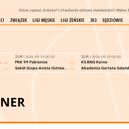
Gdzie zapisać dziecko?
Standardy ochrony małoletnich
Wykaz b
CI
ZWIĄZEK
LIGI MĘSKIE
LIGI ŻEŃSKIE
3X3
SĘDZIOWIE
2LM
| 2026-09-19 00:00
2LM
| 2026-09-19 00:00
Bielsk Podlaski
PKK 99 Pabianice
KS BNG Kutno
---
---
Sokół Grupa Avista Ostrów Maz.
Akademia Gortata Gdańs
---
---
LNER