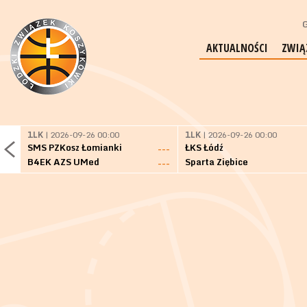
G
AKTUALNOŚCI
ZWIĄ
1LK
| 2026-09-26 00:00
1LK
| 2026-09-26 00:00
SMS PZKosz Łomianki
ŁKS Łódź
---
B4EK AZS UMed
Sparta Ziębice
---