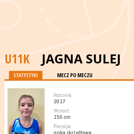
U11K
JAGNA SULEJ
STATYSTYKI
MECZ PO MECZU
Rocznik:
2017
Wzrost:
150 cm
Pozycja:
niska skrzydłowa