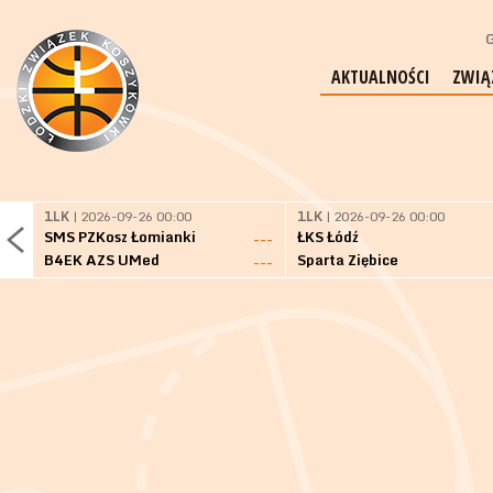
G
AKTUALNOŚCI
ZWIĄ
1LK
| 2026-09-26 00:00
1LK
| 2026-09-26 00:00
SMS PZKosz Łomianki
ŁKS Łódź
---
B4EK AZS UMed
Sparta Ziębice
---