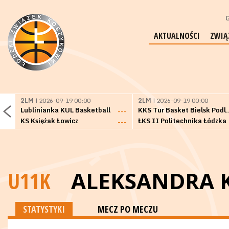
G
AKTUALNOŚCI
ZWIĄ
2LM
| 2026-09-19 00:00
2LM
| 2026-09-19 00:00
Lublinianka KUL Basketball
KKS Tur Basket 
---
KS Księżak Łowicz
ŁKS II Politechnika Łódzka
---
U11K
ALEKSANDRA 
STATYSTYKI
MECZ PO MECZU