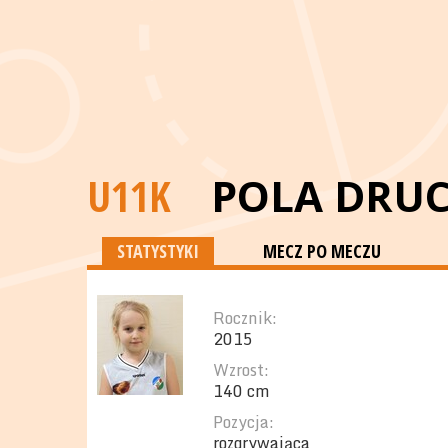
U11K
POLA DRU
STATYSTYKI
MECZ PO MECZU
Rocznik:
2015
Wzrost:
140 cm
Pozycja:
rozgrywająca