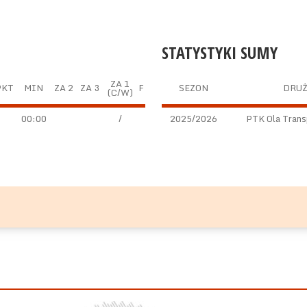
STATYSTYKI SUMY
ZA 1
PKT
MIN
ZA 2
ZA 3
F
SEZON
DRU
(C/W)
00:00
/
2025/2026
PTK Ola Transp