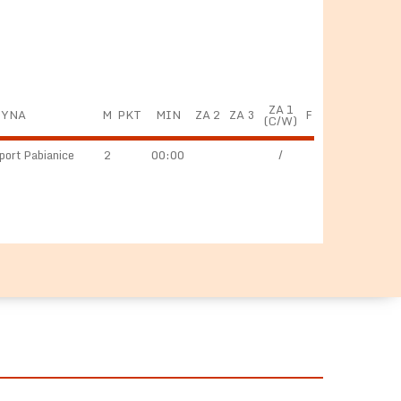
ZA 1
ŻYNA
M
PKT
MIN
ZA 2
ZA 3
F
(C/W)
ort Pabianice
2
00:00
/