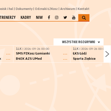
oisk i hal
Dokumenty
Odznaki ŁZKosz
Archiwum
Kontakt
TRENERZY
KADRY
NIW
WSZYSTKIE ROZGRYWKI
1LK
| 2026-09-26 00:00
1LK
| 2026-09-26 00:00
SMS PZKosz Łomianki
ŁKS Łódź
---
---
k
B4EK AZS UMed
Sparta Ziębice
---
---