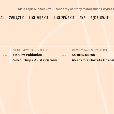
Gdzie zapisać dziecko?
Standardy ochrony małoletnich
Wykaz b
CI
ZWIĄZEK
LIGI MĘSKIE
LIGI ŻEŃSKIE
3X3
SĘDZIOWIE
2LM
| 2026-09-19 00:00
2LM
| 2026-09-19 00:00
Bielsk Podlaski
PKK 99 Pabianice
KS BNG Kutno
---
---
Sokół Grupa Avista Ostrów Maz.
Akademia Gortata Gdańs
---
---