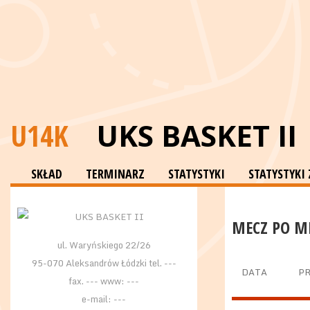
U14K
UKS BASKET II
SKŁAD
TERMINARZ
STATYSTYKI
STATYSTYKI
MECZ PO M
ul. Waryńskiego 22/26
95-070 Aleksandrów Łódzki tel. ---
DATA
P
fax. --- www: ---
e-mail: ---