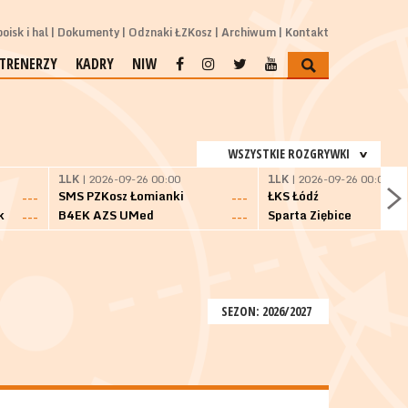
oisk i hal
Dokumenty
Odznaki ŁZKosz
Archiwum
Kontakt
TRENERZY
KADRY
NIW
WSZYSTKIE ROZGRYWKI
1LK
| 2026-09-26 00:00
1LK
| 2026-09-26 00:00
SMS PZKosz Łomianki
ŁKS Łódź
---
---
k
B4EK AZS UMed
Sparta Ziębice
---
---
SEZON: 2026/2027