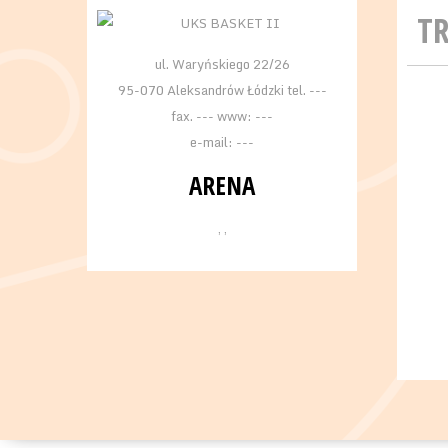
T
ul. Waryńskiego 22/26
95-070 Aleksandrów Łódzki tel. ---
fax. --- www: ---
e-mail: ---
ARENA
, ,