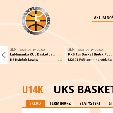
AKTUALNOŚ
2LM
| 2026-09-19 00:00
2LM
| 2026-09-19 00:00
Lublinianka KUL Basketball
KKS Tur Basket 
---
KS Księżak Łowicz
ŁKS II Politechnika Łódzka
---
U14K
UKS BASKET
SKŁAD
TERMINARZ
STATYSTYKI
S