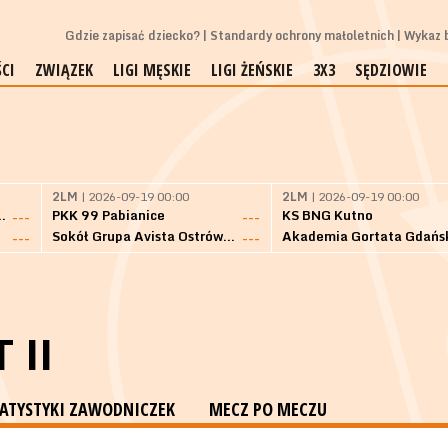
Gdzie zapisać dziecko?
Standardy ochrony małoletnich
Wykaz b
CI
ZWIĄZEK
LIGI MĘSKIE
LIGI ŻEŃSKIE
3X3
SĘDZIOWIE
2LM
| 2026-09-19 00:00
2LM
| 2026-09-19 00:00
Bielsk Podlaski
PKK 99 Pabianice
KS BNG Kutno
---
---
Sokół Grupa Avista Ostrów Maz.
Akademia Gortata Gdańs
---
---
 II
TATYSTYKI ZAWODNICZEK
MECZ PO MECZU