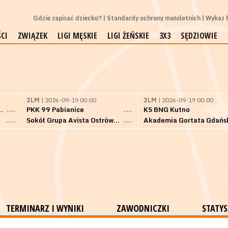
Gdzie zapisać dziecko?
Standardy ochrony małoletnich
Wykaz b
CI
ZWIĄZEK
LIGI MĘSKIE
LIGI ŻEŃSKIE
3X3
SĘDZIOWIE
2LM
| 2026-09-19 00:00
2LM
| 2026-09-19 00:00
Bielsk Podlaski
PKK 99 Pabianice
KS BNG Kutno
---
---
Sokół Grupa Avista Ostrów Maz.
Akademia Gortata Gdańs
---
---
TERMINARZ I WYNIKI
ZAWODNICZKI
STATYS