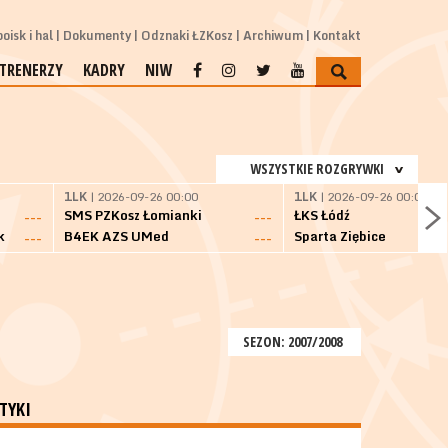
oisk i hal
Dokumenty
Odznaki ŁZKosz
Archiwum
Kontakt
TRENERZY
KADRY
NIW
WSZYSTKIE ROZGRYWKI
1LK
| 2026-09-26 00:00
1LK
| 2026-09-26 00:00
SMS PZKosz Łomianki
ŁKS Łódź
---
---
k
B4EK AZS UMed
Sparta Ziębice
---
---
SEZON: 2007/2008
TYKI