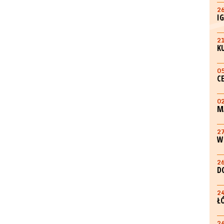
2
I
2
K
0
C
0
M
2
W
2
D
2
Ł
2