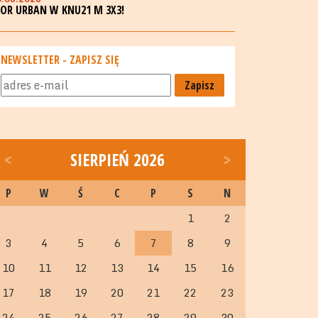
GOR URBAN W KNU21 M 3X3!
NEWSLETTER - ZAPISZ SIĘ
Zapisz
<
SIERPIEŃ 2026
>
P
W
Ś
C
P
S
N
1
2
3
4
5
6
7
8
9
10
11
12
13
14
15
16
17
18
19
20
21
22
23
24
25
26
27
28
29
30