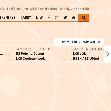
oisk i hal
Dokumenty
Odznaki ŁZKosz
Archiwum
Kontakt
TRENERZY
KADRY
NIW
WSZYSTKIE ROZGRYWKI
1LM
| 2026-10-03 00:00
1LK
| 2026-10-03 00:00
SKS Fulimpex Starogard Gdański
BS Polonia Bytom
ŁKS Łódź
---
---
ŁKS Coolpack Łódź
B4EK AZS UMed
---
---