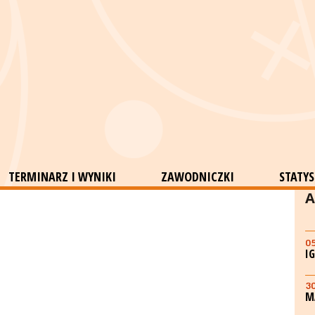
TERMINARZ I WYNIKI
ZAWODNICZKI
STATYS
A
0
I
3
M