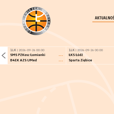
AKTUALNOŚ
1LK
| 2026-09-26 00:00
1LK
| 2026-09-26 00:00
SMS PZKosz Łomianki
ŁKS Łódź
---
B4EK AZS UMed
Sparta Ziębice
---