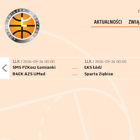
G
AKTUALNOŚCI
ZWIĄ
1LK
| 2026-09-26 00:00
1LK
| 2026-09-26 00:00
SMS PZKosz Łomianki
ŁKS Łódź
---
B4EK AZS UMed
Sparta Ziębice
---