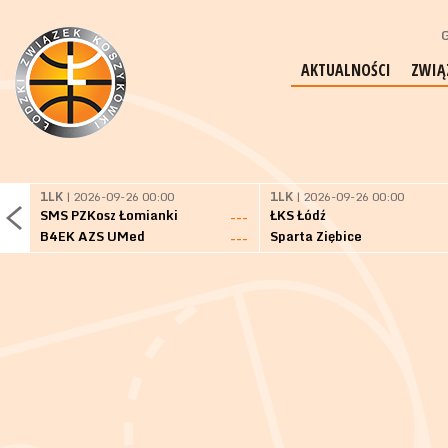
G
AKTUALNOŚCI
ZWIĄ
1LK
| 2026-09-26 00:00
1LK
| 2026-09-26 00:00
SMS PZKosz Łomianki
ŁKS Łódź
---
B4EK AZS UMed
Sparta Ziębice
---