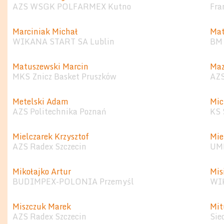
AZS WSGK POLFARMEX Kutno
Fra
Marciniak Michał
Mat
WIKANA START SA Lublin
BM 
Matuszewski Marcin
Maz
MKS Znicz Basket Pruszków
AZ
Metelski Adam
Mic
AZS Politechnika Poznań
KS 
Mielczarek Krzysztof
Mie
AZS Radex Szczecin
UMK
Mikołajko Artur
Mis
BUDIMPEX-POLONIA Przemyśl
WI
Miszczuk Marek
Mit
AZS Radex Szczecin
Sie