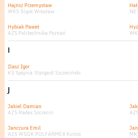
Hajnsz Przemysław
Hał
WKS Śląsk Wrocław
NET
Hybiak Paweł
Hyż
AZS Politechnika Poznań
WKS
I
Ilasz Igor
KS Spójnia Stargard Szczeciński
J
Jakiel Damian
Jak
AZS Radex Szczecin
AZ
Janczura Emil
Jan
AZS WSGK POLFARMEX Kutno
MKS