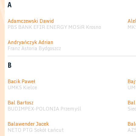
A
Adamczewski Dawid
Ale
PBS BANK EFIR ENERGY MOSiR Krosno
MKS
Andryańczyk Adrian
Franz Astoria Bydgoszcz
B
Bacik Paweł
Baj
UMKS Kielce
UMK
Bal Bartosz
Bal
BUDIMPEX-POLONIA Przemyśl
Sie
Balawender Jacek
Bal
NETO PTG Sokół Łańcut
AZS