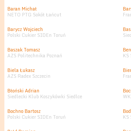
Baran Michał
Bar
NETO PTG Sokół Łańcut
Fra
Barycz Wojciech
Bas
Polski Cukier SIDEn Toruń
Sie
Baszak Tomasz
Ber
AZS Politechnika Poznań
KS 
Biela Łukasz
Bie
AZS Radex Szczecin
Fra
Błoński Adrian
Boc
Siedlecki Klub Koszykówki Siedlce
WKS
Bochno Bartosz
Bod
Polski Cukier SIDEn Toruń
KS 