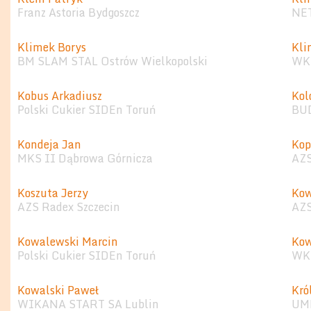
Franz Astoria Bydgoszcz
NET
Klimek Borys
Kli
BM SLAM STAL Ostrów Wielkopolski
WKS
Kobus Arkadiusz
Kol
Polski Cukier SIDEn Toruń
BU
Kondeja Jan
Kop
MKS II Dąbrowa Górnicza
AZ
Koszuta Jerzy
Kow
AZS Radex Szczecin
AZS
Kowalewski Marcin
Kow
Polski Cukier SIDEn Toruń
WKS
Kowalski Paweł
Kró
WIKANA START SA Lublin
UMK