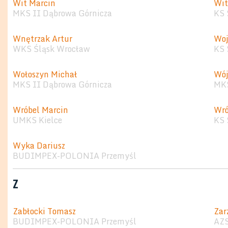
Wit Marcin
Wit
MKS II Dąbrowa Górnicza
KS 
Wnętrzak Artur
Woj
WKS Śląsk Wrocław
KS 
Wołoszyn Michał
Wój
MKS II Dąbrowa Górnicza
MKS
Wróbel Marcin
Wró
UMKS Kielce
KS 
Wyka Dariusz
BUDIMPEX-POLONIA Przemyśl
Z
Zabłocki Tomasz
Zar
BUDIMPEX-POLONIA Przemyśl
AZS