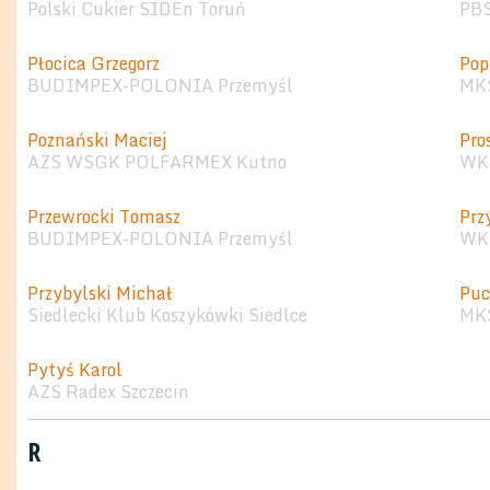
Polski Cukier SIDEn Toruń
PB
Płocica Grzegorz
Pop
BUDIMPEX-POLONIA Przemyśl
MKS
Poznański Maciej
Pro
AZS WSGK POLFARMEX Kutno
WKS
Przewrocki Tomasz
Prz
BUDIMPEX-POLONIA Przemyśl
WKS
Przybylski Michał
Puc
Siedlecki Klub Koszykówki Siedlce
MKS
Pytyś Karol
AZS Radex Szczecin
R