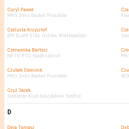
Curyl Paweł
Cza
MKS Znicz Basket Pruszków
Fra
Czelusta Krzysztof
Cze
BM SLAM STAL Ostrów Wielkopolski
Sie
Czerwonka Bartosz
Czo
NETO PTG Sokół Łańcut
MKS
Czubek Dominik
Czu
MKS Znicz Basket Pruszków
WI
Czyż Jacek
Siedlecki Klub Koszykówki Siedlce
D
Deja Tomasz
Dęb