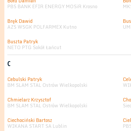
Bołd Damian
Bon
PBS BANK EFIR ENERGY MOSiR Krosno
MKS
Bręk Dawid
Bus
AZS WSGK POLFARMEX Kutno
UMK
Buszta Patryk
NETO PTG Sokół Łańcut
C
Cebulski Patryk
Cel
BM SLAM STAL Ostrów Wielkopolski
WI
Chmielarz Krzysztof
Cho
BM SLAM STAL Ostrów Wielkopolski
Sie
Ciechociński Bartosz
Cie
WIKANA START SA Lublin
PB