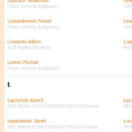
Laydych Sebastian
Lew
Franz Astoria Bydgoszcz
UMK
Lewandowski Paweł
Lew
Franz Astoria Bydgoszcz
Sie
Linowski Adam
Lis
AZS Radex Szczecin
Pol
Lorenc Michał
Franz Astoria Bydgoszcz
Ł
Łączyński Kamil
Łęc
PBS BANK EFIR ENERGY MOSiR Krosno
BM 
Łopatowski Jacek
Łus
PBS BANK EFIR ENERGY MOSiR Krosno
WI