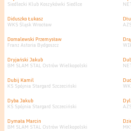
Siedlecki Klub Koszykówki Siedlce
NET
Diduszko Łukasz
Dłu
WKS Śląsk Wrocław
AZ
Domalewski Przemysław
Drą
Franz Astoria Bydgoszcz
WI
Dryjański Jakub
Dub
BM SLAM STAL Ostrów Wielkopolski
NET
Dubij Kamil
Dud
KS Spójnia Stargard Szczeciński
WKS
Dyba Jakub
Dyl
KS Spójnia Stargard Szczeciński
AZS
Dymała Marcin
Dzi
BM SLAM STAL Ostrów Wielkopolski
MKS