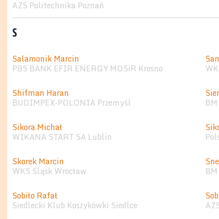
AZS Politechnika Poznań
S
Salamonik Marcin
San
PBS BANK EFIR ENERGY MOSiR Krosno
WKS
Shifman Haran
Sie
BUDIMPEX-POLONIA Przemyśl
BM 
Sikora Michał
Sik
WIKANA START SA Lublin
Pol
Skorek Marcin
Sne
WKS Śląsk Wrocław
BM 
Sobiło Rafał
Sob
Siedlecki Klub Koszykówki Siedlce
AZS