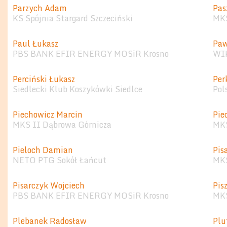
Parzych Adam
Pas
KS Spójnia Stargard Szczeciński
MKS
Paul Łukasz
Paw
PBS BANK EFIR ENERGY MOSiR Krosno
WI
Perciński Łukasz
Per
Siedlecki Klub Koszykówki Siedlce
Pol
Piechowicz Marcin
Pie
MKS II Dąbrowa Górnicza
MKS
Pieloch Damian
Pis
NETO PTG Sokół Łańcut
MKS
Pisarczyk Wojciech
Pis
PBS BANK EFIR ENERGY MOSiR Krosno
MKS
Plebanek Radosław
Plu