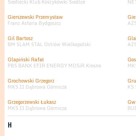
Siedlecki Klub Koszykówki Siedlce
NET
Gierszewski Przemysław
Gie
Franz Astoria Bydgoszcz
AZS
Gil Bartosz
Gla
BM SLAM STAL Ostrów Wielkopolski
AZ
Glapiński Rafał
Gos
PBS BANK EFIR ENERGY MOSiR Krosno
MKS
Grochowski Grzegorz
Gru
MKS II Dąbrowa Górnicza
KS 
Grzegorzewski Łukasz
Gwi
MKS II Dąbrowa Górnicza
BU
H