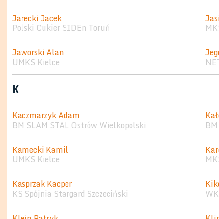
Jarecki Jacek
Jas
Polski Cukier SIDEn Toruń
MKS
Jaworski Alan
Jeg
UMKS Kielce
NET
K
Kaczmarzyk Adam
Kał
BM SLAM STAL Ostrów Wielkopolski
BM 
Kamecki Kamil
Kar
UMKS Kielce
MKS
Kasprzak Kacper
Kik
KS Spójnia Stargard Szczeciński
WKS
Klein Patryk
Kli