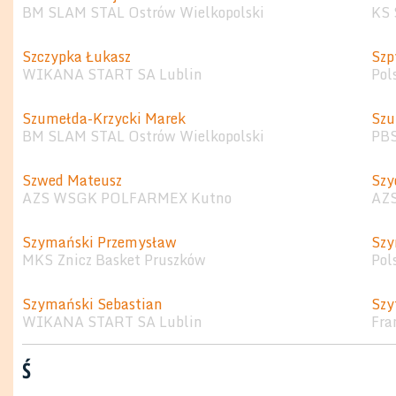
BM SLAM STAL Ostrów Wielkopolski
KS 
Szczypka Łukasz
Szp
WIKANA START SA Lublin
Pol
Szumełda-Krzycki Marek
Szu
BM SLAM STAL Ostrów Wielkopolski
PB
Szwed Mateusz
Szy
AZS WSGK POLFARMEX Kutno
AZS
Szymański Przemysław
Sz
MKS Znicz Basket Pruszków
Pol
Szymański Sebastian
Szy
WIKANA START SA Lublin
Fra
Ś