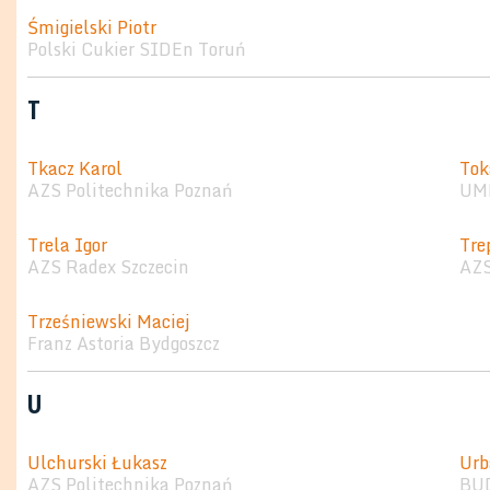
Śmigielski Piotr
Polski Cukier SIDEn Toruń
T
Tkacz Karol
Tok
AZS Politechnika Poznań
UMK
Trela Igor
Tre
AZS Radex Szczecin
AZ
Trześniewski Maciej
Franz Astoria Bydgoszcz
U
Ulchurski Łukasz
Urb
AZS Politechnika Poznań
BU