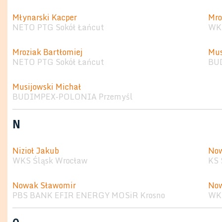
Młynarski Kacper
Mro
NETO PTG Sokół Łańcut
WKS
Mroziak Bartłomiej
Mus
NETO PTG Sokół Łańcut
BU
Musijowski Michał
BUDIMPEX-POLONIA Przemyśl
N
Nizioł Jakub
No
WKS Śląsk Wrocław
KS 
Nowak Sławomir
Now
PBS BANK EFIR ENERGY MOSiR Krosno
WKS