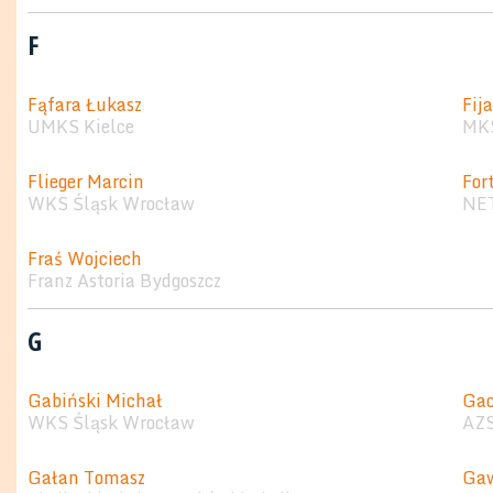
F
Fąfara Łukasz
Fij
UMKS Kielce
MKS
Flieger Marcin
For
WKS Śląsk Wrocław
NET
Fraś Wojciech
Franz Astoria Bydgoszcz
G
Gabiński Michał
Gac
WKS Śląsk Wrocław
AZS
Gałan Tomasz
Gaw