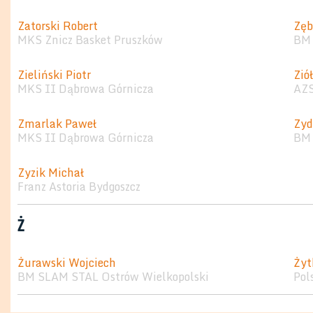
Zatorski Robert
Zęb
MKS Znicz Basket Pruszków
BM 
Zieliński Piotr
Zió
MKS II Dąbrowa Górnicza
AZS
Zmarlak Paweł
Zyd
MKS II Dąbrowa Górnicza
BM 
Zyzik Michał
Franz Astoria Bydgoszcz
Ż
Żurawski Wojciech
Żyt
BM SLAM STAL Ostrów Wielkopolski
Pol