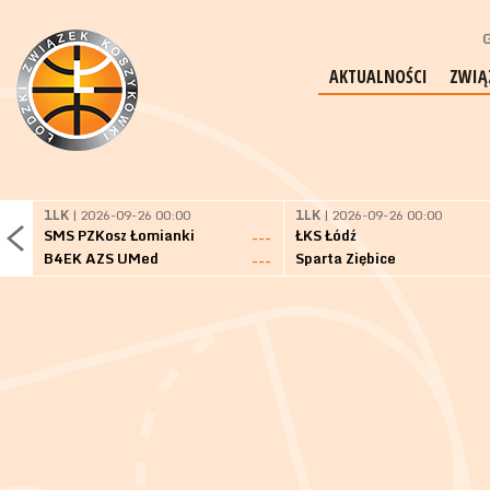
G
AKTUALNOŚCI
ZWIĄ
1LK
| 2026-09-26 00:00
1LK
| 2026-09-26 00:00
SMS PZKosz Łomianki
ŁKS Łódź
---
B4EK AZS UMed
Sparta Ziębice
---