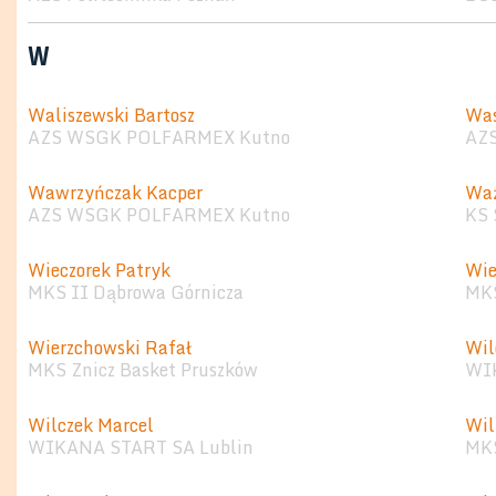
W
Waliszewski Bartosz
Was
AZS WSGK POLFARMEX Kutno
AZ
Wawrzyńczak Kacper
Waż
AZS WSGK POLFARMEX Kutno
KS 
Wieczorek Patryk
Wie
MKS II Dąbrowa Górnicza
MKS
Wierzchowski Rafał
Wil
MKS Znicz Basket Pruszków
WI
Wilczek Marcel
Wil
WIKANA START SA Lublin
MKS