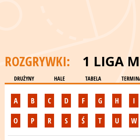
ROZGRYWKI:
1 LIGA 
DRUŻYNY
HALE
TABELA
TERMINA
A
B
C
D
F
G
H
I
O
P
R
S
Ś
T
U
W