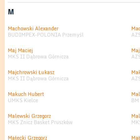
M
Machowski Alexander
Mac
BUDIMPEX-POLONIA Przemyśl
AZ
Maj Maciej
Maj
MKS II Dąbrowa Górnicza
AZS
Majchrowski Łukasz
Mak
MKS II Dąbrowa Górnicza
AZS
Makuch Hubert
Mal
UMKS Kielce
BM 
Malewski Grzegorz
Mal
MKS Znicz Basket Pruszków
MKS
Małecki Grzegorz
Mał