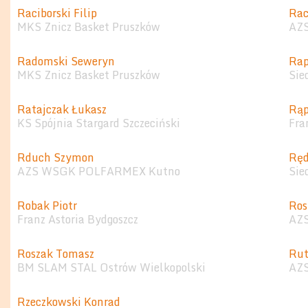
Raciborski Filip
Rac
MKS Znicz Basket Pruszków
AZS
Radomski Seweryn
Rap
MKS Znicz Basket Pruszków
Sie
Ratajczak Łukasz
Rąp
KS Spójnia Stargard Szczeciński
Fra
Rduch Szymon
Ręd
AZS WSGK POLFARMEX Kutno
Sie
Robak Piotr
Ros
Franz Astoria Bydgoszcz
AZS
Roszak Tomasz
Rut
BM SLAM STAL Ostrów Wielkopolski
AZS
Rzeczkowski Konrad