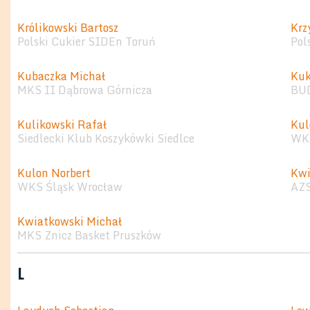
Królikowski Bartosz
Krz
Polski Cukier SIDEn Toruń
Pol
Kubaczka Michał
Kuk
MKS II Dąbrowa Górnicza
BU
Kulikowski Rafał
Ku
Siedlecki Klub Koszykówki Siedlce
WKS
Kulon Norbert
Kwi
WKS Śląsk Wrocław
AZ
Kwiatkowski Michał
MKS Znicz Basket Pruszków
L