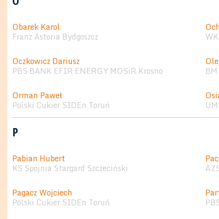
O
Obarek Karol
Och
Franz Astoria Bydgoszcz
WKS
Oczkowicz Dariusz
Ole
PBS BANK EFIR ENERGY MOSiR Krosno
BM 
Orman Paweł
Osi
Polski Cukier SIDEn Toruń
UMK
P
Pabian Hubert
Pac
KS Spójnia Stargard Szczeciński
AZS
Pagacz Wojciech
Par
Polski Cukier SIDEn Toruń
PB