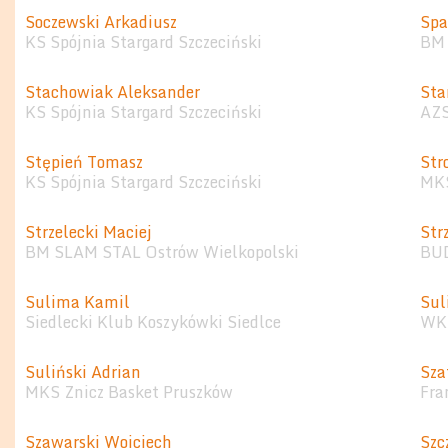
Soczewski Arkadiusz
Spa
KS Spójnia Stargard Szczeciński
BM 
Stachowiak Aleksander
Sta
KS Spójnia Stargard Szczeciński
AZS
Stępień Tomasz
Str
KS Spójnia Stargard Szczeciński
MKS
Strzelecki Maciej
Str
BM SLAM STAL Ostrów Wielkopolski
BU
Sulima Kamil
Sul
Siedlecki Klub Koszykówki Siedlce
WKS
Suliński Adrian
Sza
MKS Znicz Basket Pruszków
Fra
Szawarski Wojciech
Szc