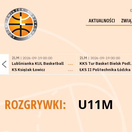
G
AKTUALNOŚCI
ZWIĄ
2LM
| 2026-09-19 00:00
2LM
| 2026-09-19 00:00
Lublinianka KUL Basketball
KKS Tur Basket 
---
KS Księżak Łowicz
ŁKS II Politechnika Łódzka
---
ROZGRYWKI:
U11M