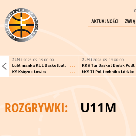
G
AKTUALNOŚCI
ZWIĄ
2LM
| 2026-09-19 00:00
2LM
| 2026-09-19 00:00
Lublinianka KUL Basketball
KKS Tur Basket 
---
KS Księżak Łowicz
ŁKS II Politechnika Łódzka
---
ROZGRYWKI:
U11M