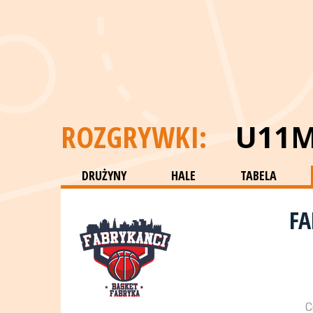
ROZGRYWKI:
U11
DRUŻYNY
HALE
TABELA
FA
C