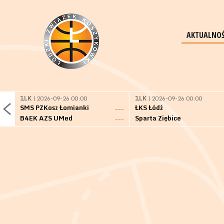
AKTUALNOŚ
1LK
| 2026-09-26 00:00
1LK
| 2026-09-26 00:00
SMS PZKosz Łomianki
ŁKS Łódź
---
B4EK AZS UMed
Sparta Ziębice
---