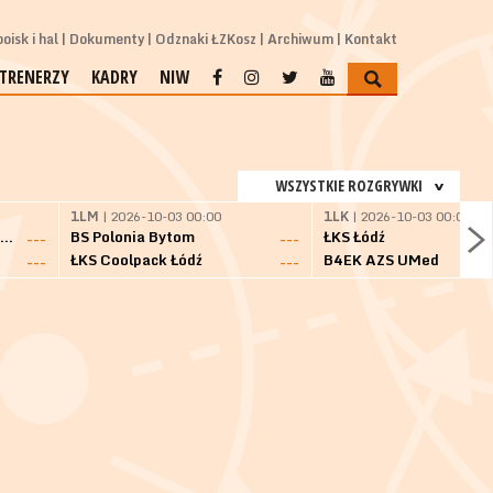
oisk i hal
Dokumenty
Odznaki ŁZKosz
Archiwum
Kontakt
TRENERZY
KADRY
NIW
WSZYSTKIE ROZGRYWKI
1LM
| 2026-10-03 00:00
1LK
| 2026-10-03 00:00
SKS Fulimpex Starogard Gdański
BS Polonia Bytom
ŁKS Łódź
---
---
ŁKS Coolpack Łódź
B4EK AZS UMed
---
---