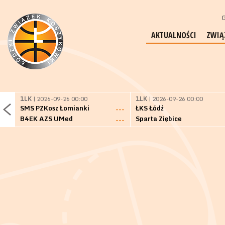
G
AKTUALNOŚCI
ZWIĄ
1LK
| 2026-09-26 00:00
1LK
| 2026-09-26 00:00
SMS PZKosz Łomianki
ŁKS Łódź
---
B4EK AZS UMed
Sparta Ziębice
---