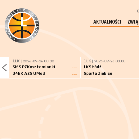
G
AKTUALNOŚCI
ZWIĄ
1LK
| 2026-09-26 00:00
1LK
| 2026-09-26 00:00
SMS PZKosz Łomianki
ŁKS Łódź
---
B4EK AZS UMed
Sparta Ziębice
---