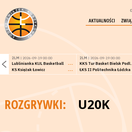
G
AKTUALNOŚCI
ZWIĄ
2LM
| 2026-09-19 00:00
2LM
| 2026-09-19 00:00
Lublinianka KUL Basketball
KKS Tur Basket 
---
KS Księżak Łowicz
ŁKS II Politechnika Łódzka
---
ROZGRYWKI:
U20K