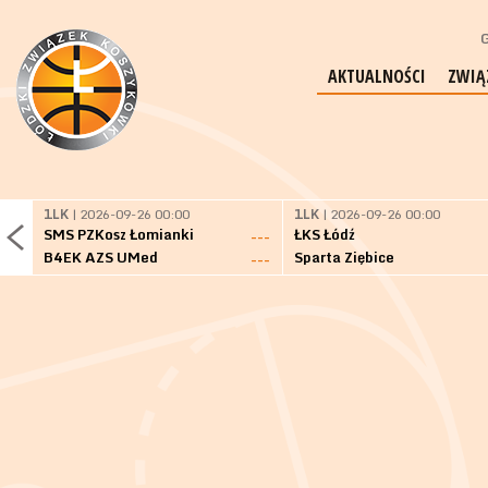
G
AKTUALNOŚCI
ZWIĄ
1LK
| 2026-09-26 00:00
1LK
| 2026-09-26 00:00
SMS PZKosz Łomianki
ŁKS Łódź
---
B4EK AZS UMed
Sparta Ziębice
---