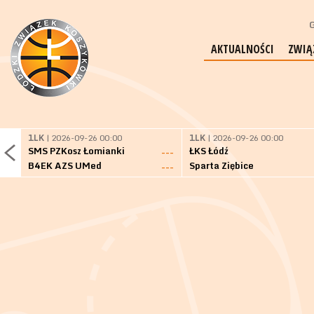
G
AKTUALNOŚCI
ZWIĄ
1LK
| 2026-09-26 00:00
1LK
| 2026-09-26 00:00
SMS PZKosz Łomianki
ŁKS Łódź
---
B4EK AZS UMed
Sparta Ziębice
---