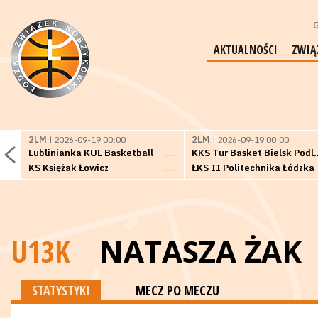
G
AKTUALNOŚCI
ZWIĄ
2LM
| 2026-09-19 00:00
2LM
| 2026-09-19 00:00
Lublinianka KUL Basketball
KKS Tur Basket 
---
KS Księżak Łowicz
ŁKS II Politechnika Łódzka
---
U13K
NATASZA ŻAK
STATYSTYKI
MECZ PO MECZU