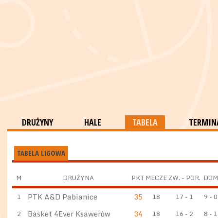
DRUŻYNY
HALE
TABELA
TERMINA
TABELA LIGOWA
M
DRUŻYNA
PKT
MECZE
ZW. - POR.
DOM
PTK A&D Pabianice
35
1
18
17 - 1
9 - 0
Basket 4Ever Ksawerów
34
2
18
16 - 2
8 - 1