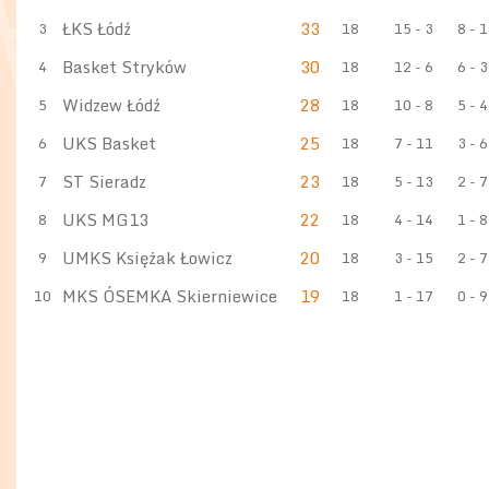
ŁKS Łódź
33
3
18
15 - 3
8 - 1
Basket Stryków
30
4
18
12 - 6
6 - 3
Widzew Łódź
28
5
18
10 - 8
5 - 4
UKS Basket
25
6
18
7 - 11
3 - 6
ST Sieradz
23
7
18
5 - 13
2 - 7
UKS MG13
22
8
18
4 - 14
1 - 8
UMKS Księżak Łowicz
20
9
18
3 - 15
2 - 7
MKS ÓSEMKA Skierniewice
19
10
18
1 - 17
0 - 9