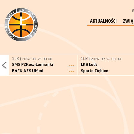
G
AKTUALNOŚCI
ZWIĄ
1LK
| 2026-09-26 00:00
1LK
| 2026-09-26 00:00
SMS PZKosz Łomianki
ŁKS Łódź
---
B4EK AZS UMed
Sparta Ziębice
---