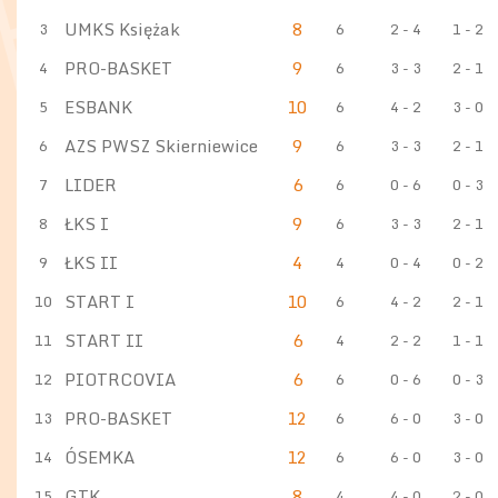
UMKS Księżak
8
3
6
2 - 4
1 - 2
PRO-BASKET
9
4
6
3 - 3
2 - 1
ESBANK
10
5
6
4 - 2
3 - 0
AZS PWSZ Skierniewice
9
6
6
3 - 3
2 - 1
LIDER
6
7
6
0 - 6
0 - 3
ŁKS I
9
8
6
3 - 3
2 - 1
ŁKS II
4
9
4
0 - 4
0 - 2
START I
10
10
6
4 - 2
2 - 1
START II
6
11
4
2 - 2
1 - 1
PIOTRCOVIA
6
12
6
0 - 6
0 - 3
PRO-BASKET
12
13
6
6 - 0
3 - 0
ÓSEMKA
12
14
6
6 - 0
3 - 0
GTK
8
15
4
4 - 0
2 - 0