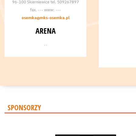
96-100 Skierniewice tel. 509267897
fax. --- www: ---
osemka@mks-osemka.pl
ARENA
, ,
SPONSORZY