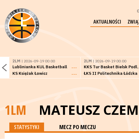
G
AKTUALNOŚCI
ZWIĄ
2LM
| 2026-09-19 00:00
2LM
| 2026-09-19 00:00
Lublinianka KUL Basketball
KKS Tur Basket 
---
KS Księżak Łowicz
ŁKS II Politechnika Łódzka
---
1LM
MATEUSZ CZEM
STATYSTYKI
MECZ PO MECZU