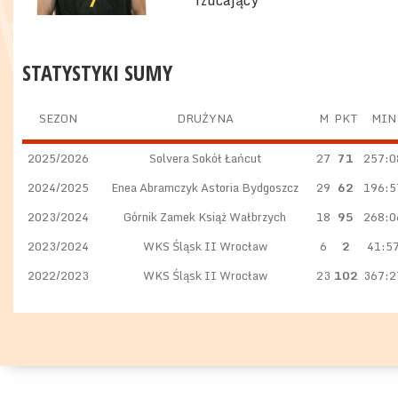
rzucający
STATYSTYKI SUMY
SEZON
DRUŻYNA
M
PKT
MIN
2025/2026
Solvera Sokół Łańcut
27
71
257:0
2024/2025
Enea Abramczyk Astoria Bydgoszcz
29
62
196:5
2023/2024
Górnik Zamek Książ Wałbrzych
18
95
268:0
2023/2024
WKS Śląsk II Wrocław
6
2
41:5
2022/2023
WKS Śląsk II Wrocław
23
102
367:2