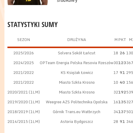
środkowy
STATYSTYKI SUMY
SEZON
DRUŻYNA
M
PKT
M
2025/2026
Solvera Sokół Łańcut
18
26
130
2024/2025
OPTeam Energia Polska Resovia Rzeszów
30
123
367
2021/2022
KS Księżak Łowicz
17
91
295
2021/2022
Miasto Szkła Krosno
10
40
156
2020/2021 (1LM)
Miasto Szkła Krosno
32
192
539
2019/2020 (1LM)
Weegree AZS Politechnika Opolska
16
135
327
2018/2019 (1LM)
Górnik Trans.eu Wałbrzych
34
137
501
2014/2015 (1LM)
Astoria Bydgoszcz
28
91
346