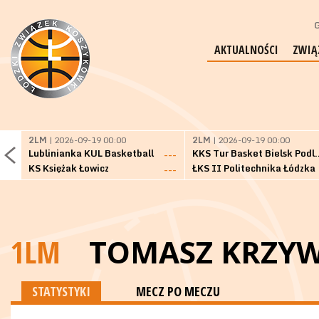
G
AKTUALNOŚCI
ZWIĄ
2LM
| 2026-09-19 00:00
2LM
| 2026-09-19 00:00
Lublinianka KUL Basketball
KKS Tur Basket 
---
KS Księżak Łowicz
ŁKS II Politechnika Łódzka
---
1LM
TOMASZ KRZYW
STATYSTYKI
MECZ PO MECZU