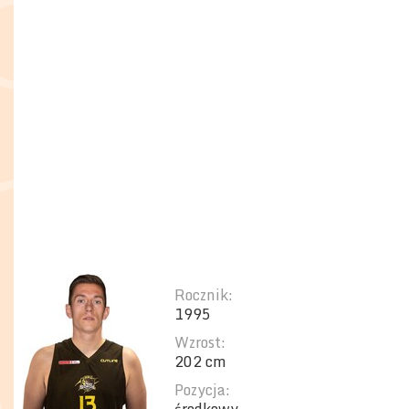
Rocznik:
1995
Wzrost:
202 cm
Pozycja: