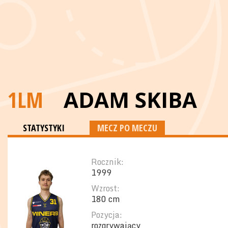
1LM
ADAM SKIBA
STATYSTYKI
MECZ PO MECZU
Rocznik:
1999
Wzrost:
180 cm
Pozycja:
rozgrywający