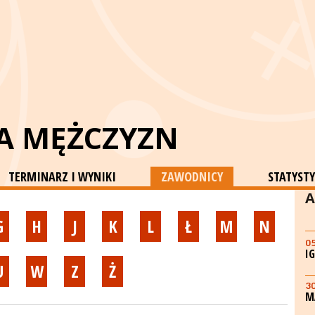
GA MĘŻCZYZN
TERMINARZ I WYNIKI
ZAWODNICY
STATYSTY
A
G
H
J
K
L
Ł
M
N
0
I
U
W
Z
Ż
3
M