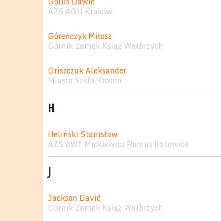
Golus Dawid
AZS AGH Kraków
Góreńczyk Miłosz
Górnik Zamek Książ Wałbrzych
Griszczuk Aleksander
Miasto Szkła Krosno
H
Heliński Stanisław
AZS AWF Mickiewicz Romus Katowice
J
Jackson David
Górnik Zamek Książ Wałbrzych