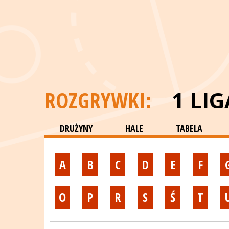
ROZGRYWKI:
1 LI
DRUŻYNY
HALE
TABELA
A
B
C
D
E
F
O
P
R
S
Ś
T