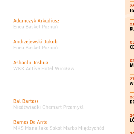
2
I
Adamczyk Arkadiusz
2
Enea Basket Poznań
K
Andrzejewski Jakub
0
Enea Basket Poznań
C
0
Ashaolu Joshua
M
WKK Active Hotel Wrocław
2
W
2
Bal Bartosz
D
Niedźwiadki Chemart Przemyśl
2
Ł
Barnes De Ante
MKS Mana.lake Sokół Marbo Międzychód
2