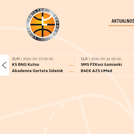
AKTUALNOŚ
2LM
| 2026-09-19 00:00
1LK
| 2026-09-26 00:00
KS BNG Kutno
SMS PZKosz Łomianki
---
Akademia Gortata Gdańsk
B4EK AZS UMed
---