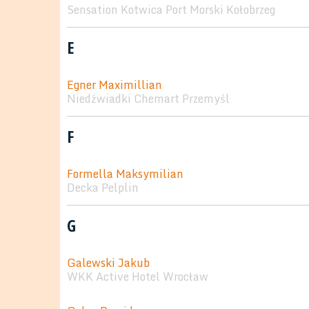
Sensation Kotwica Port Morski Kołobrzeg
E
Egner Maximillian
Niedźwiadki Chemart Przemyśl
F
Formella Maksymilian
Decka Pelplin
G
Galewski Jakub
WKK Active Hotel Wrocław