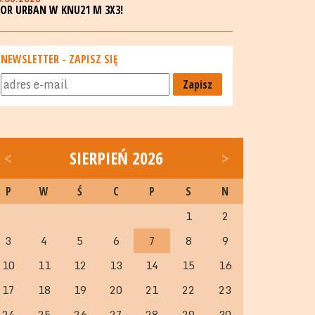
GOR URBAN W KNU21 M 3X3!
NEWSLETTER - ZAPISZ SIĘ
Zapisz
<
SIERPIEŃ 2026
>
P
W
Ś
C
P
S
N
1
2
3
4
5
6
7
8
9
10
11
12
13
14
15
16
17
18
19
20
21
22
23
24
25
26
27
28
29
30