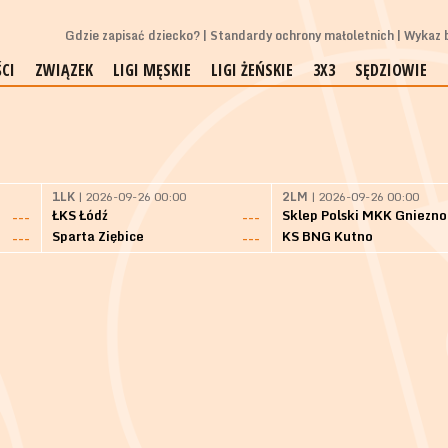
Gdzie zapisać dziecko?
Standardy ochrony małoletnich
Wykaz b
CI
ZWIĄZEK
LIGI MĘSKIE
LIGI ŻEŃSKIE
3X3
SĘDZIOWIE
1LK
| 2026-09-26 00:00
2LM
| 2026-09-26 00:00
ŁKS Łódź
Sklep Polski MKK Gniezno
---
---
Sparta Ziębice
KS BNG Kutno
---
---