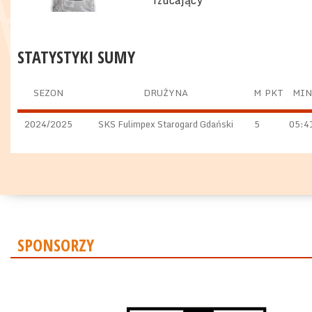
rzucający
STATYSTYKI SUMY
SEZON
DRUŻYNA
M
PKT
MIN
2024/2025
SKS Fulimpex Starogard Gdański
5
05:4
SPONSORZY