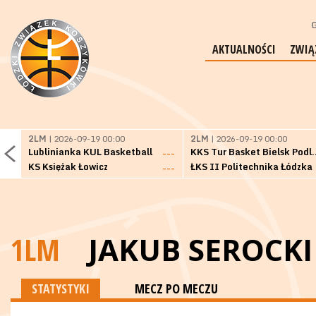
G
AKTUALNOŚCI
ZWIĄ
2LM
| 2026-09-19 00:00
2LM
| 2026-09-19 00:00
Lublinianka KUL Basketball
KKS Tur Basket 
---
KS Księżak Łowicz
ŁKS II Politechnika Łódzka
---
1LM
JAKUB SEROCKI
STATYSTYKI
MECZ PO MECZU