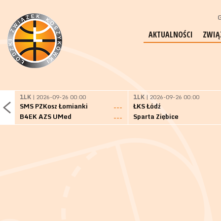
G
AKTUALNOŚCI
ZWIĄ
1LK
| 2026-09-26 00:00
1LK
| 2026-09-26 00:00
SMS PZKosz Łomianki
ŁKS Łódź
---
B4EK AZS UMed
Sparta Ziębice
---