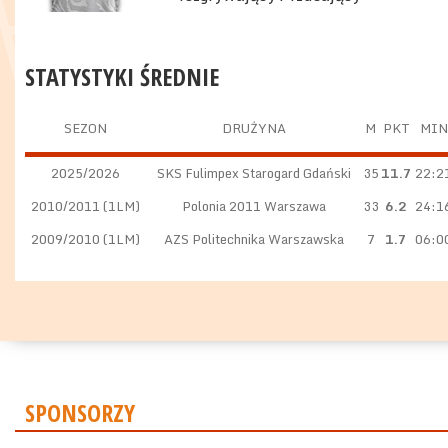
STATYSTYKI ŚREDNIE
SEZON
DRUŻYNA
M
PKT
MIN
2025/2026
SKS Fulimpex Starogard Gdański
35
11.7
22:2
2010/2011 (1LM)
Polonia 2011 Warszawa
33
6.2
24:1
2009/2010 (1LM)
AZS Politechnika Warszawska
7
1.7
06:0
SPONSORZY